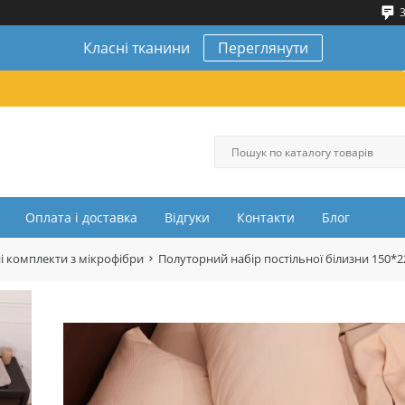
3
Класні тканини
Переглянути
Оплата і доставка
Відгуки
Контакти
Блог
і комплекти з мікрофібри
Полуторний набір постільної білизни 150*