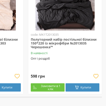
code: MK1T2013035
ої білизни
Полуторний набір постільної білизни
2303
150*220 із мікрофібри №2013035
Черешенка™
В наявності
Опт і роздріб
598 грн
Замовити в 1
Купити
Купити
клік