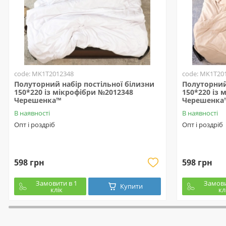
code: MK1T2012348
code: MK1T20
Полуторний набір постільної білизни
Полуторний 
150*220 із мікрофібри №2012348
150*220 із 
Черешенка™
Черешенка
В наявності
В наявності
Опт і роздріб
Опт і роздріб
598 грн
598 грн
Замовити в 1
Замови
Купити
клік
кл