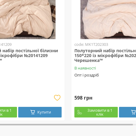
141209
code: MK1T202303
набір постільної білизни
Полуторний набір постільн
мікрофібри №20141209
150*220 із мікрофібри №20
™
Черешенка™
В наявності
Опт і роздріб
598 грн
ти в 1
Замовити в 1
Купити
ік
клік