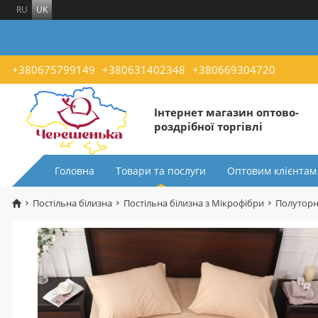
RU
UK
+380675799149
+380631402348
+380669304720
Інтернет магазин оптово-
роздрібної торгівлі
Головна
Товари та послуги
Оптовим клієнтам
Постільна білизна
Постільна білизна з Мікрофібри
Полуторн