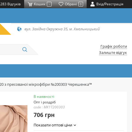
283 Відгуків
Кошик
Обрані
Вхід/Реєстрація
-
0
вул. Західна Окружна 35, м. Хмельницький
Графік роботи
Залиште відгук
220 з пресованої мікрофібри №200303 Черешенка™
В наявності
Опт і роздріб
code : MK1T200303
706 грн
Показати оптові ціни