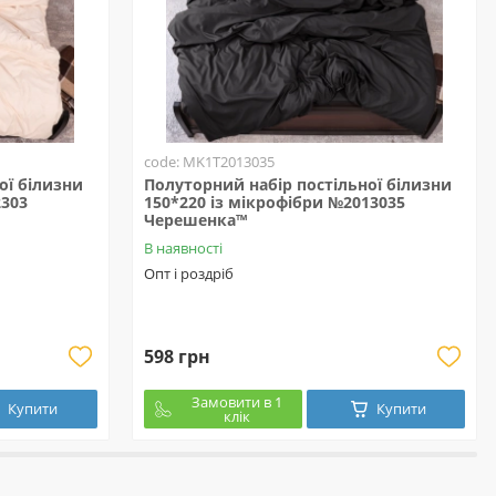
code: MK1T2013035
ої білизни
Полуторний набір постільної білизни
2303
150*220 із мікрофібри №2013035
Черешенка™
В наявності
Опт і роздріб
598 грн
Замовити в 1
Купити
Купити
клік