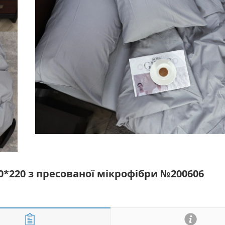
0*220 з пресованої мікрофібри №200606