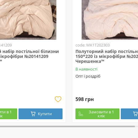
141209
code: MK1T202303
набір постільної білизни
Полуторний набір постільн
мікрофібри №20141209
150*220 із мікрофібри №20
™
Черешенка™
В наявності
Опт і роздріб
598 грн
ти в 1
Замовити в 1
Купити
ік
клік