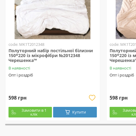
code: MK1T2012348
code: MK1T20
Полуторний набір постільної білизни
Полуторний 
150*220 із мікрофібри №2012348
150*220 із 
Черешенка™
Черешенка
В наявності
В наявності
Опт і роздріб
Опт і роздріб
598 грн
598 грн
Замовити в 1
Замови
Купити
клік
кл