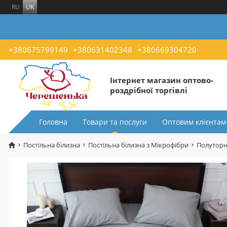
RU
UK
+380675799149
+380631402348
+380669304720
Інтернет магазин оптово-
роздрібної торгівлі
Головна
Товари та послуги
Оптовим клієнтам
Постільна білизна
Постільна білизна з Мікрофібри
Полуторн