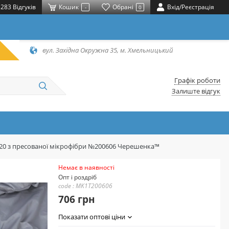
283 Відгуків
Кошик
Обрані
Вхід/Реєстрація
-
0
вул. Західна Окружна 35, м. Хмельницький
Графік роботи
Залиште відгук
220 з пресованої мікрофібри №200606 Черешенка™
Немає в наявності
Опт і роздріб
code : MK1T200606
706 грн
Показати оптові ціни