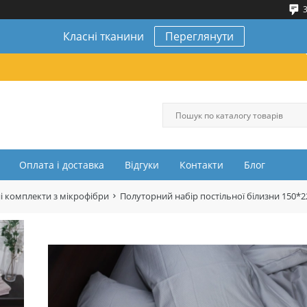
3
Класні тканини
Переглянути
Оплата і доставка
Відгуки
Контакти
Блог
і комплекти з мікрофібри
Полуторний набір постільної білизни 150*