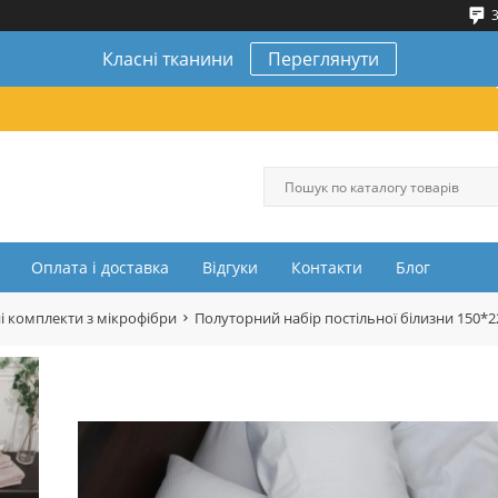
3
Класні тканини
Переглянути
Оплата і доставка
Відгуки
Контакти
Блог
і комплекти з мікрофібри
Полуторний набір постільної білизни 150*