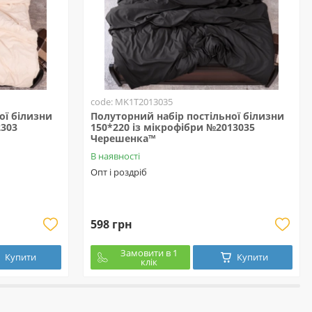
code: MK1T2013035
ої білизни
Полуторний набір постільної білизни
2303
150*220 із мікрофібри №2013035
Черешенка™
В наявності
Опт і роздріб
598 грн
Замовити в 1
Купити
Купити
клік