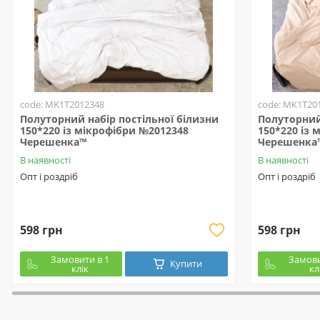
code: MK1T2012348
code: MK1T20
Полуторний набір постільної білизни
Полуторний 
150*220 із мікрофібри №2012348
150*220 із 
Черешенка™
Черешенка
В наявності
В наявності
Опт і роздріб
Опт і роздріб
598 грн
598 грн
Замовити в 1
Замови
Купити
клік
кл