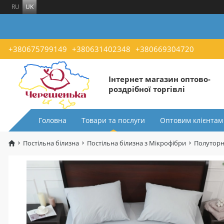
RU
UK
+380675799149
+380631402348
+380669304720
Інтернет магазин оптово-
роздрібної торгівлі
Головна
Товари та послуги
Оптовим клієнтам
Постільна білизна
Постільна білизна з Мікрофібри
Полуторн