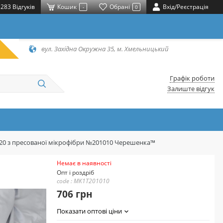
283 Відгуків
Кошик
Обрані
Вхід/Реєстрація
-
0
вул. Західна Окружна 35, м. Хмельницький
Графік роботи
Залиште відгук
220 з пресованої мікрофібри №201010 Черешенка™
Немає в наявності
Опт і роздріб
code : MK1T201010
706 грн
Показати оптові ціни