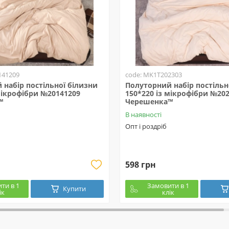
141209
code: MK1T202303
набір постільної білизни
Полуторний набір постільн
мікрофібри №20141209
150*220 із мікрофібри №20
™
Черешенка™
В наявності
Опт і роздріб
598 грн
ти в 1
Замовити в 1
Купити
ік
клік