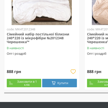
code: MK4T2012348
code: MK4T20
Сімейний набір постільної білизни
Сімейний на
240*220 із мікрофібри №2012348
240*220 із 
Черешенка™
Черешенка
В наявності
В наявності
Опт і роздріб
Опт і роздріб
888 грн
888 грн
Замовити в 1
Замови
Купити
клік
кл