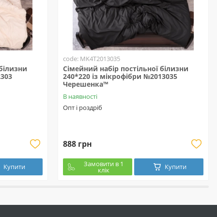
code: MK4T2013035
 білизни
Сімейний набір постільної білизни
2303
240*220 із мікрофібри №2013035
Черешенка™
В наявності
Опт і роздріб
888 грн
Замовити в 1
Купити
Купити
клік