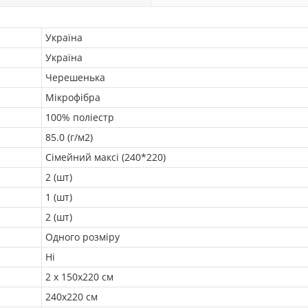
Україна
Україна
Черешенька
Мікрофібра
100% поліестр
85.0 (г/м2)
Сімейний максі (240*220)
2 (шт)
1 (шт)
2 (шт)
Одного розміру
Ні
2 х 150х220 см
240х220 см