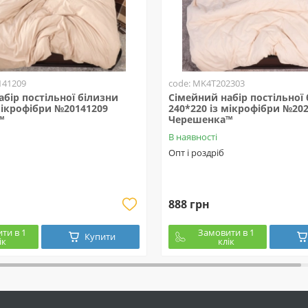
141209
code: MK4T202303
бір постільної білизни
Сімейний набір постільної
мікрофібри №20141209
240*220 із мікрофібри №20
™
Черешенка™
В наявності
Опт і роздріб
888 грн
ти в 1
Замовити в 1
Купити
ік
клік