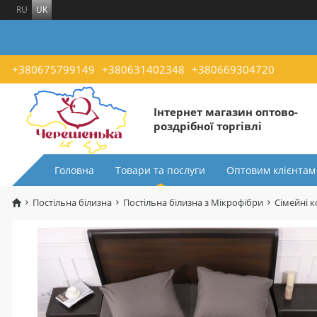
RU
UK
+380675799149
+380631402348
+380669304720
Інтернет магазин оптово-
роздрібної торгівлі
Головна
Товари та послуги
Оптовим клієнтам
Постільна білизна
Постільна білизна з Мікрофібри
Сімейні 