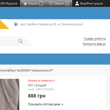
283 Відгуків
Кошик
Обрані
Вхід/Реєстрація
-
0
вул. Західна Окружна 35, м. Хмельницький
Графік роботи
Залиште відгук
із мікрофібри №200004 Черешенька™
Немає в наявності
Опт і роздріб
code : MK4T200004
888 грн
Показати оптові ціни