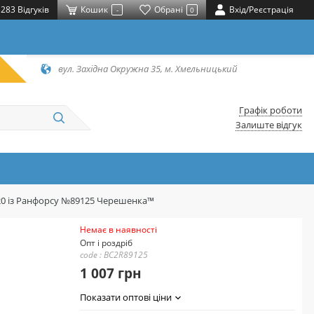
283 Відгуків
Кошик
Обрані
Вхід/Реєстрація
-
0
вул. Західна Окружна 35, м. Хмельницький
Графік роботи
Залиште відгук
220 із Ранфорсу №89125 Черешенка™
Немає в наявності
Опт і роздріб
code : BC2R89125
1 007 грн
Показати оптові ціни