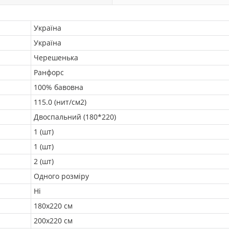
Україна
Україна
Черешенька
Ранфорс
100% бавовна
115.0 (нит/см2)
Двоспальний (180*220)
1 (шт)
1 (шт)
2 (шт)
Одного розміру
Ні
180х220 см
200х220 см