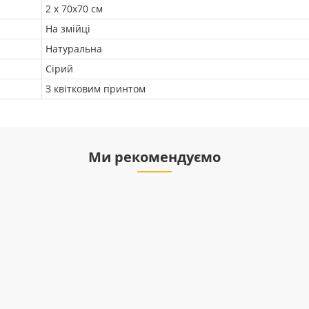
2 х 70х70 см
На змійці
Натуральна
Сірий
З квітковим принтом
Ми рекомендуємо