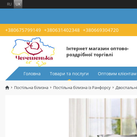
RU
UK
+380675799149
+380631402348
+380669304720
Інтернет магазин оптово-
роздрібної торгівлі
Головна
Товари та послуги
Оптовим клієнтам
Постільна білизна
Постільна білизна із Ранфорсу
Двоспальні