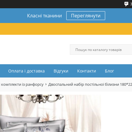
3
Класні тканини
Переглянути
Оплата і доставка
Відгуки
Контакти
Блог
 комплекти із ранфорсу
Двоспальний набір постільної білизни 180*