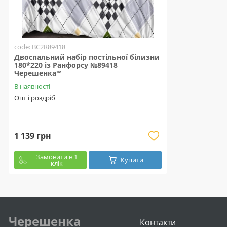
code: BC2R89418
Двоспальний набір постільної білизни
180*220 із Ранфорсу №89418
Черешенка™
В наявності
Опт і роздріб
1 139 грн
Замовити в 1
Купити
клік
Черешенка
Контакти