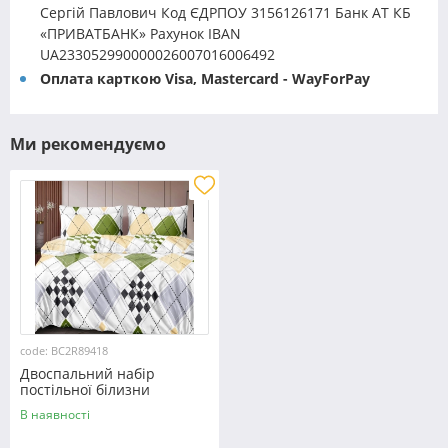
Сергій Павлович Код ЄДРПОУ 3156126171 Банк АТ КБ
«ПРИВАТБАНК» Рахунок IBAN
UA233052990000026007016006492
Оплата карткою Visa, Mastercard - WayForPay
Ми рекомендуємо
code: BC2R89418
Двоспальний набір
постільної білизни
180*220 із Ранфорсу
В наявності
№89418 Черешенка™