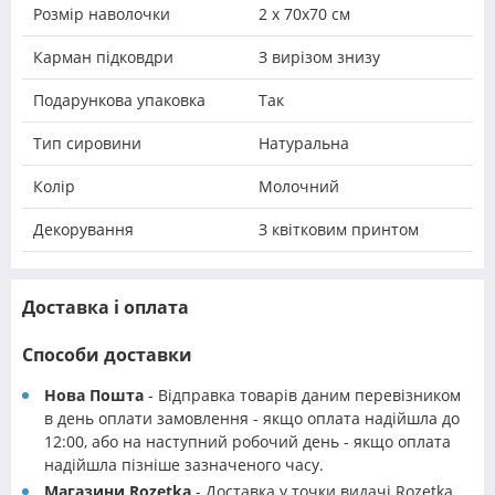
Розмір наволочки
2 х 70х70 см
Карман підковдри
З вирізом знизу
Подарункова упаковка
Так
Тип сировини
Натуральна
Колір
Молочний
Декорування
З квітковим принтом
Доставка і оплата
Способи доставки
Нова Пошта
- Відправка товарів даним перевізником
в день оплати замовлення - якщо оплата надійшла до
12:00, або на наступний робочий день - якщо оплата
надійшла пізніше зазначеного часу.
Магазини Rozetka
- Доставка у точки видачі Rozetka