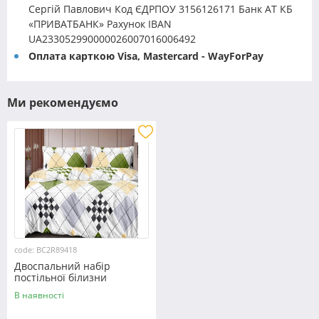
Сергій Павлович Код ЄДРПОУ 3156126171 Банк АТ КБ
«ПРИВАТБАНК» Рахунок IBAN
UA233052990000026007016006492
Оплата карткою Visa, Mastercard - WayForPay
Ми рекомендуємо
code: BC2R89418
Двоспальний набір
постільної білизни
180*220 із Ранфорсу
В наявності
№89418 Черешенка™