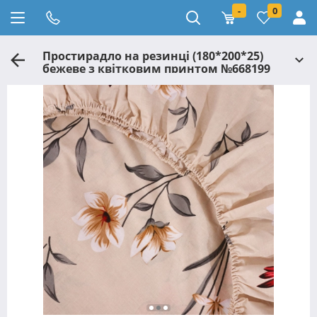
-
0
Простирадло на резинці (180*200*25)
бежеве з квітковим принтом №668199