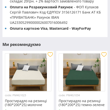
складає 20грн. + 2% вартості замовленого товару
Оплата на Розрахунковий Рахунок
- ФОП Кулаков
Сергій Павлович Код ЄДРПОУ 3156126171 Банк АТ КБ
«ПРИВАТБАНК» Рахунок IBAN
UA233052990000026007016006492
Оплата карткою Visa, Mastercard - WayForPay
Ми рекомендуємо
code: PM4G1023
code: PM4G1034
Простирадло на резинці
Простирадло на резинці
(180*200*25) молочне
(180*200*25) темно-зелене
№1023
№1034