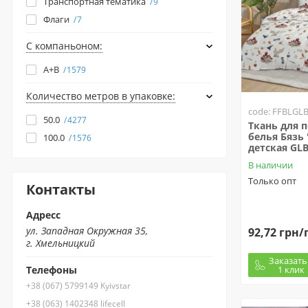
Транспортная тематика
9
Флаги
7
С компаньоном:
A+B
1579
Количество метров в упаковке:
code: FFBLGL
50.0
4277
Ткань для 
белья Бязь 
100.0
1576
детская GL
В наличии
Только опт
Контакты
Адресс
ул. Западная Окружная 35,
92,72 грн/
г. Хмельницкий
Заказать
1 клик
Телефоны
+38 (067) 5799149 Kyivstar
+38 (063) 1402348 lifecell