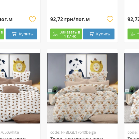
пог.м
92,72 грн/пог.м
92,7
 в
Заказать в
Купить
Купить
1 клик
7650white
code: FFBLGL17640beige
code:
постельного
Ткань для постельного
Ткан