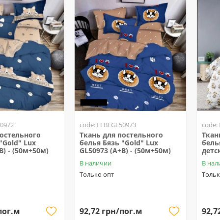
50972
code: FFBLGL50973
code:
постельного
Ткань для постельного
Ткан
"Gold" Lux
белья Бязь "Gold" Lux
бель
B) - (50м+50м)
GL50973 (A+B) - (50м+50м)
детс
В наличии
В нал
Только опт
Тольк
пог.м
92,72 грн/пог.м
92,7