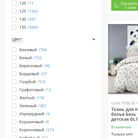
120
Заказать
11
1 клик
125
1565
130
397
135
3845
Цвет:
Бежевый
744
Белый
732
Бирюзовый
90
Бордовый
27
Голубой
516
Графитовый
13
Желтый
156
code: FFBLGL
Зеленый
387
Ткань для 
Изумрудный
6
белья Бязь 
детская GL1
Коралловый
8
В наличии
Коричневый
219
Только опт
Кофейный
67