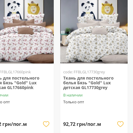
 FFBLGL17660pink
code: FFBLGL17730grey
ь для постельного
Ткань для постельного
я Бязь "Gold" Lux
белья Бязь "Gold" Lux
кая GL17660pink
детская GL17730grey
ичии
В наличии
о опт
Только опт
2 грн/пог.м
92,72 грн/пог.м