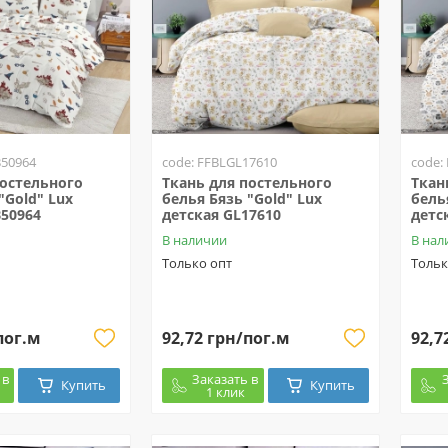
B50964
code: FFBLGL17610
code:
постельного
Ткань для постельного
Ткан
"Gold" Lux
белья Бязь "Gold" Lux
бель
B50964
детская GL17610
детс
В наличии
В нал
Только опт
Тольк
пог.м
92,72 грн/пог.м
92,7
 в
Заказать в
Купить
Купить
1 клик