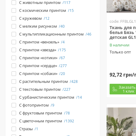
С животным принтом
117
С космическим принтом
15
С кружевом
12
code: FFBLGL
С мелким рисунком
40
Ткань для 
белья Бязь 
С мультипликационным принтом
46
детская GL1
С принтом «вензель»
4
В наличии
С принтом «звезда»
175
Только опт
С принтом «котики»
67
С принтом «сердце»
277
С принтом «собаки»
20
92,72 грн/
С растительным принтом
428
Заказать
С текстовым принтом
227
1 клик
С урбанистическим принтом
14
С фотопринтом
9
С фруктовым принтом
78
С цветочным принтом
1392
Стразы
1