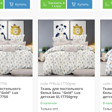
 в
Заказать в
Купить
Купить
1 клик
17750
code: FFBLGL17750grey
code:
постельного
Ткань для постельного
Ткан
"Gold" Lux
белья Бязь "Gold" Lux
бель
7750
детская GL17750grey
детс
В наличии
В нал
Только опт
Тольк