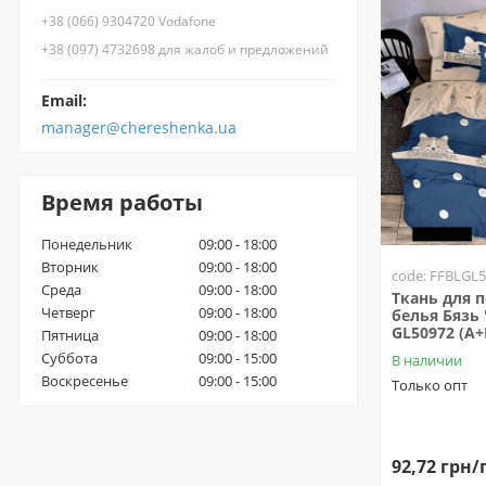
+38 (066) 9304720 Vodafone
+38 (097) 4732698 для жалоб и предложений
Email:
manager@chereshenka.ua
Время работы
Понедельник
09:00 - 18:00
Вторник
09:00 - 18:00
code: FFBLGL
Среда
09:00 - 18:00
Ткань для 
Четверг
09:00 - 18:00
белья Бязь 
GL50972 (A+
Пятница
09:00 - 18:00
Суббота
09:00 - 15:00
В наличии
Воскресенье
09:00 - 15:00
Только опт
92,72 грн/