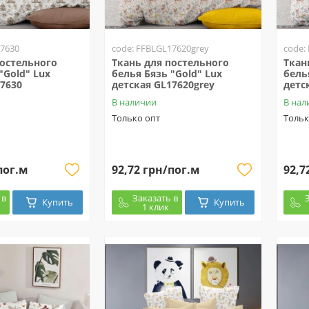
17630
code: FFBLGL17620grey
code:
постельного
Ткань для постельного
Ткан
"Gold" Lux
белья Бязь "Gold" Lux
бель
7630
детская GL17620grey
детс
В наличии
В нал
Только опт
Тольк
пог.м
92,72 грн/пог.м
92,7
 в
Заказать в
Купить
Купить
1 клик