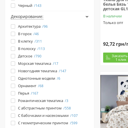
белья Бязь 
Черный
143
детская GL1
В наличии
Декорирование:
Только опт
Архитектура
96
В горох
46
В клетку
311
92,72 грн/
В полоску
113
Заказать
Детское
790
1 клик
Морская тематика
17
Новогодняя тематика
147
Однотонные модели
6
Орнамент
68
Перья
167
Романтическая тематика
3
С абстрактным принтом
558
С бабочками и насекомыми
107
С геометрическим принтом
599