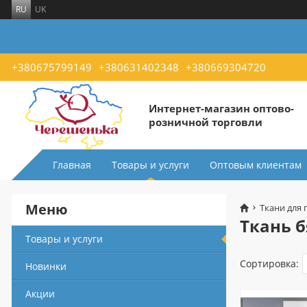
RU
UK
+380675799149
+380631402348
+380669304720
Интернет-магазин оптово-
розничной торговли
Главная
Товары и услуги
Оптовым клиентам
Меню
Ткани для 
Ткань б
Товары и услуги
Сортировка:
Новинки
Акции