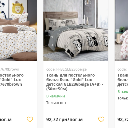
17670brown
code: FFBLGLB236beige
code:
постельного
Ткань для постельного
Ткан
"Gold" Lux
белья Бязь "Gold" Lux
бель
17670brown
детская GLB236beige (A+B) -
детс
(50м+50м)
В нал
В наличии
Тольк
Только опт
пог.м
92,72 грн/пог.м
92,7