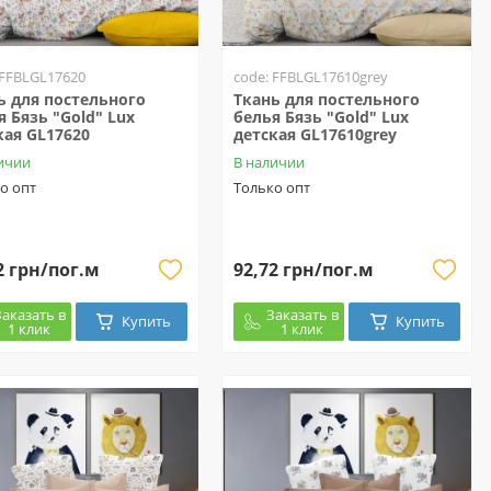
 FFBLGL17620
code: FFBLGL17610grey
ь для постельного
Ткань для постельного
я Бязь "Gold" Lux
белья Бязь "Gold" Lux
кая GL17620
детская GL17610grey
ичии
В наличии
о опт
Только опт
2 грн/пог.м
92,72 грн/пог.м
Заказать в
Заказать в
Купить
Купить
1 клик
1 клик