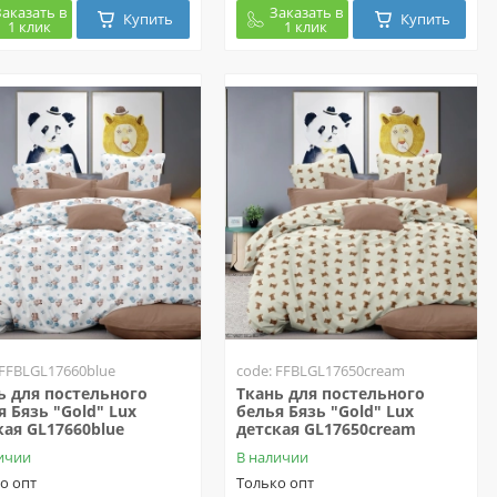
Заказать в
Заказать в
Купить
Купить
1 клик
1 клик
 FFBLGL17660blue
code: FFBLGL17650cream
ь для постельного
Ткань для постельного
я Бязь "Gold" Lux
белья Бязь "Gold" Lux
кая GL17660blue
детская GL17650cream
ичии
В наличии
о опт
Только опт