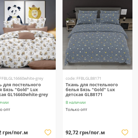
 FFBLGL16660white-grey
code: FFBLGLB8171
ь для постельного
Ткань для постельного
я Бязь "Gold" Lux
белья Бязь "Gold" Lux
кая GL16660white-grey
детская GLB8171
ичии
В наличии
о опт
Только опт
2 грн/пог.м
92,72 грн/пог.м