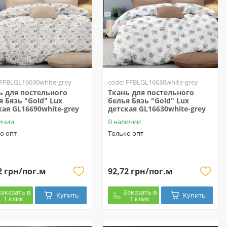
 FFBLGL16690white-grey
code: FFBLGL16630white-grey
ь для постельного
Ткань для постельного
я Бязь "Gold" Lux
белья Бязь "Gold" Lux
кая GL16690white-grey
детская GL16630white-grey
ичии
В наличии
о опт
Только опт
2 грн/пог.м
92,72 грн/пог.м
Заказать в
Заказать в
Купить
Купить
1 клик
1 клик