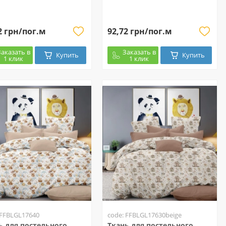
2 грн/пог.м
92,72 грн/пог.м
Заказать в
Заказать в
Купить
Купить
1 клик
1 клик
 FFBLGL17640
code: FFBLGL17630beige
ь для постельного
Ткань для постельного