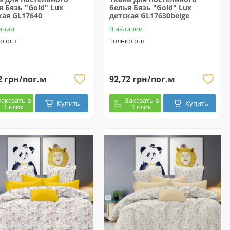
я Бязь "Gold" Lux
белья Бязь "Gold" Lux
кая GL17640
детская GL17630beige
ичии
В наличии
о опт
Только опт
2 грн/пог.м
92,72 грн/пог.м
Заказать в
Заказать в
Купить
Купить
1 клик
1 клик