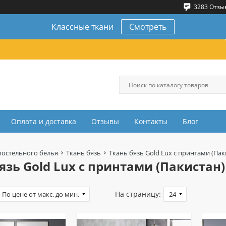
3283 Отзы
Классные ткани
Смотреть
Оплата и доставка
Отзывы
Контакты
Блог
постельного белья
Ткань бязь
Ткань бязь Gold Lux с принтами (Пак
язь Gold Lux с принтами (Пакистан)
На страницу: