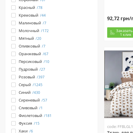
Красный
78
Кремовый
44
92,72 грн/
Малиновый
7
Заказать
Молочный
172
1 клик
Мятный
20
Оливковый
7
Оранжевый
67
Персиковый
10
Пудровый
27
Розовый
397
Серый
1245
Синий
430
Сиреневый
57
Сливовый
1
Фиолетовый
181
Фуксия
15
code: FFBLGL1
Хаки
6
Ткань для 