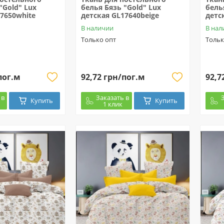
"Gold" Lux
белья Бязь "Gold" Lux
бель
7650white
детская GL17640beige
детс
В наличии
В нал
Только опт
Тольк
пог.м
92,72 грн/пог.м
92,7
 в
Заказать в
Купить
Купить
1 клик