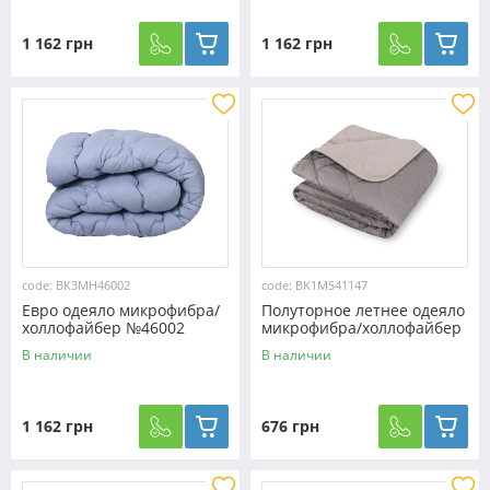
1 162 грн
1 162 грн
code: BK3MH46002
code: BK1MS41147
Евро одеяло микрофибра/
Полуторное летнее одеяло
холлофайбер №46002
микрофибра/холлофайбер
двустороннее №41147
В наличии
В наличии
1 162 грн
676 грн