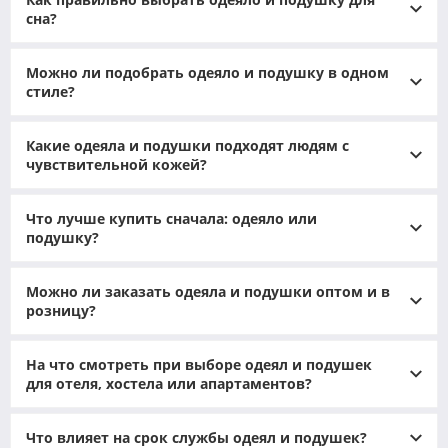
сна?
Можно ли подобрать одеяло и подушку в одном
стиле?
Какие одеяла и подушки подходят людям с
чувствительной кожей?
Что лучше купить сначала: одеяло или
подушку?
Качественный и глубокий сон невозможен без
правильно подобранных спальных принадлежностей.
Можно ли заказать одеяла и подушки оптом и в
Особое внимание стоит уделить тому, какие подушки,
розницу?
одеяла вы используете ежедневно, ведь именно они
обеспечивают полноценный отдых и здоровье
позвоночника. Современный рынок предлагает
На что смотреть при выборе одеял и подушек
огромный ассортимент, и чтобы не потеряться в этом
для отеля, хостела или апартаментов?
многообразии, важно понимать, на что обращать
внимание при покупке. Комфорт сна - это не просто
Что влияет на срок службы одеял и подушек?
каприз, а основа для поддержания энергии, настроения