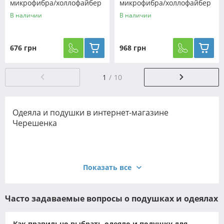
микрофибра/холлофайбер
микрофибра/холлофайбер
двустороннее №41144
№46020
В наличии
В наличии
676 грн
968 грн
1
10
Одеяла и подушки в интернет-магазине
Черешенка
Показать все
Часто задаваемые вопросы о подушках и одеялах
Как правильно выбрать одеяло и подушку для