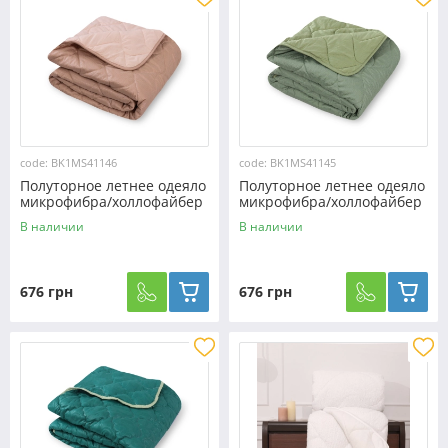
code: BK1MS41146
code: BK1MS41145
Полуторное летнее одеяло
Полуторное летнее одеяло
микрофибра/холлофайбер
микрофибра/холлофайбер
двустороннее №41146
двустороннее №41145
В наличии
В наличии
676 грн
676 грн