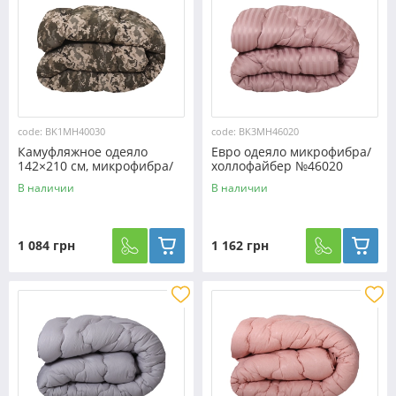
code: BK1MH40030
code: BK3MH46020
Камуфляжное одеяло
Евро одеяло микрофибра/
142×210 см, микрофибра/
холлофайбер №46020
холофайбер №40030
В наличии
В наличии
1 084 грн
1 162 грн