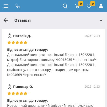
0
0
Отзывы
Наталія Д.
2025-12-24
Відноситься до товару:
Двоспальний комплект постільної білизни 180*220 із
мікрофібри чорного кольору №2013035 Черешенька™;
Двоспальний комплект постільної білизни 180*220 із
полікотону, сірого кольору з тваринним принтом
№204669 Черешенька™
Пивовар О.
2025-12-23
Відноситься до товару:
Новорічний двоспальний флісовий плед покривало