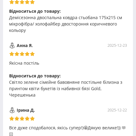
Відноситься до товару:
Демісезонна двоспальна ковдра стьобана 175х215 см
мікрофібра/ холофайбер двостороння коричневого
кольору
Анна Я.
2025-12-23
Якісна постіль
Відноситься до товару:
Світло зелене сімейне бавовняне постільне білизна з
принтом квіти букетів із набивної бязі Gold,
Черешенька
Ірина Д.
2025-12-22
Все дуже сподобалося, якісь супер!)🤩Дякую велике!)) 🫶
🏻