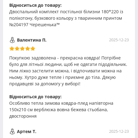
Відноситься до товару:
Двоспальний комплект постільної білизни 180*220 із
полікотону, бузкового кольору з тваринним принтом
№204197 Черешенька™
Валентина П.
2025-12-23
Покупкою задоволена - прекрасна ковдра! Потрібне
було для літньої людини, щоб не одягати підодіяльник.
Ним ліжко застелити можна, і відпочивати можна на
ньому. Хутро дуже тепле і приємне до тіла. Дякую
продавцеві за допомогу у виборі!
Відноситься до товару:
Особливо тепла зимова ковдра-плед напівторна
150х210 см верблюжа вовна бежева стьобана,
двостороння
Артем Т.
2025-12-23