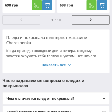
698 грн
698 грн
1
10
Пледы и покрывала в интернет-магазине
Chereshenka
Когда приходят холодные дни и вечера, каждому
хочется окружить себя теплом и уютом. Нет ничего
приятнее, чем завернуться в мягкий и теплый плед или
Показать все
укрыться под красивым покрывалом на кровать. Эти
текстильные изделия выполняют не только практичную,
но и декоративную функцию, помогая создать
Часто задаваемые вопросы о пледах и
атмосферу уюта и стиля в любом доме.
покрывалах
Выбор качественных пледов и покрывал – задача,
требующая внимания к деталям. Важно учитывать
Чем отличается плед от покрывала?
материал, плотность, размеры, сезонность и
особенности ухода. Независимо от того, хотите ли вы
плед купить для вечернего отдыха на диване или купить
Какой материал лучше для пледа?