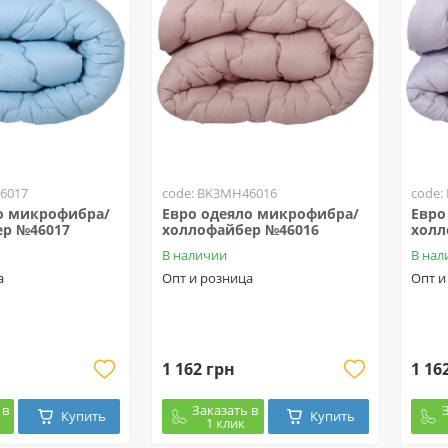
6017
code: BK3MH46016
code:
о микрофибра/
Евро одеяло микрофибра/
Евро
р №46017
холлофайбер №46016
холл
В наличии
В нал
а
Опт и розница
Опт и
1 162 грн
1 16
 в
Заказать в
Купить
Купить
1 клик