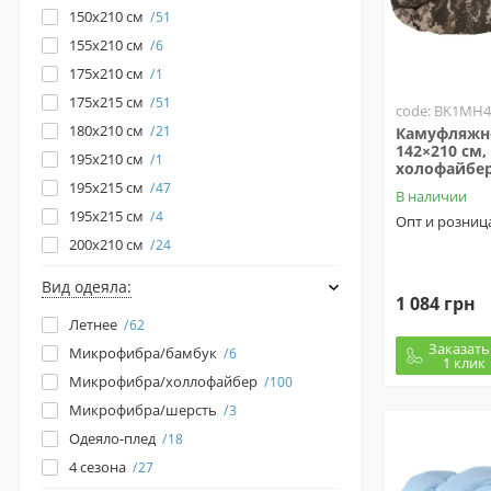
150х210 см
51
155х210 см
6
175х210 см
1
175х215 см
51
code: BK1MH4
180x210 см
21
Камуфляжн
142×210 см
195x210 см
1
холофайбер
195x215 см
47
В наличии
195х215 см
4
Опт и розниц
200x210 см
24
Вид одеяла:
1 084 грн
Летнее
62
Заказать
Микрофибра/бамбук
6
1 клик
Микрофибра/холлофайбер
100
Микрофибра/шерсть
3
Одеяло-плед
18
4 сезона
27