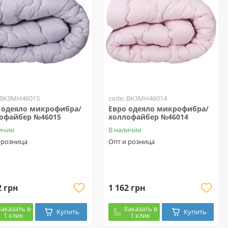
 BK3MH46015
code: BK3MH46014
 одеяло микрофибра/
Евро одеяло микрофибра/
офайбер №46015
холлофайбер №46014
ичии
В наличии
 розница
Опт и розница
2 грн
1 162 грн
Заказать в
Заказать в
Купить
Купить
1 клик
1 клик