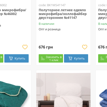
6002
code: BK1MS41147
code:
о микрофибра/
Полуторное летнее одеяло
Полу
р №46002
микрофибра/холлофайбер
микр
двустороннее №41147
двус
В наличии
В нал
а
Опт и розница
Опт и
676 грн
676 
 в
Заказать в
Купить
Купить
1 клик