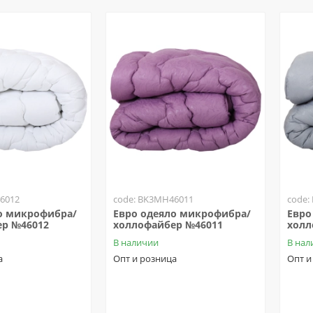
6012
code: BK3MH46011
code:
о микрофибра/
Евро одеяло микрофибра/
Евро
р №46012
холлофайбер №46011
холл
В наличии
В нал
а
Опт и розница
Опт и