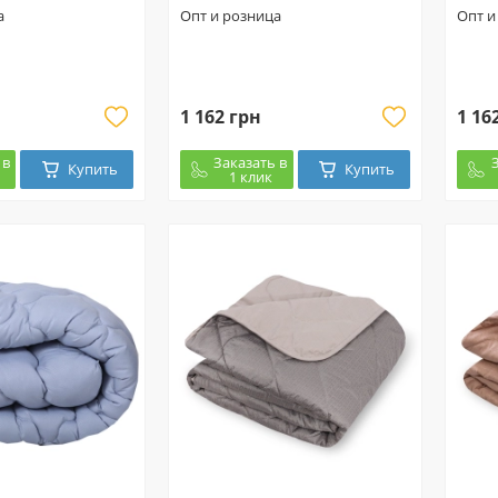
а
Опт и розница
Опт и
1 162 грн
1 16
 в
Заказать в
Купить
Купить
1 клик