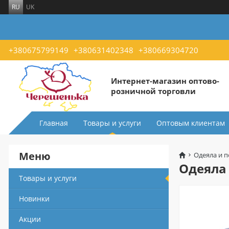
RU
UK
+380675799149
+380631402348
+380669304720
Интернет-магазин оптово-
розничной торговли
Главная
Товары и услуги
Оптовым клиентам
Меню
Одеяла и 
Одеяла
Товары и услуги
Новинки
Акции