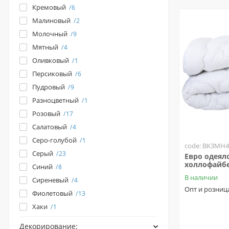
Кремовый
6
Малиновый
2
Молочный
9
Мятный
4
Оливковый
1
Персиковый
6
Пудровый
9
Разноцветный
1
Розовый
17
Салатовый
4
Серо-голубой
1
code: BK3MH4
Серый
23
Евро одеял
холлофайбе
Синий
8
В наличии
Сиреневый
4
Опт и розниц
Фиолетовый
13
Хаки
1
Декорирование: