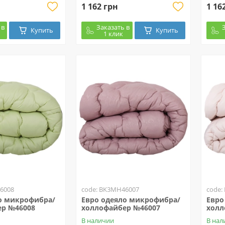
1 162 грн
1 16
 в
Заказать в
Купить
Купить
1 клик
6008
code: BK3MH46007
code:
о микрофибра/
Евро одеяло микрофибра/
Евро
р №46008
холлофайбер №46007
холл
В наличии
В нал