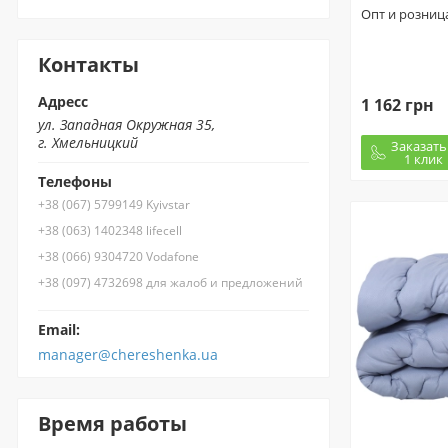
Опт и розниц
Контакты
Адресс
1 162 грн
ул. Западная Окружная 35,
г. Хмельницкий
Заказать
1 клик
Телефоны
+38 (067) 5799149 Kyivstar
+38 (063) 1402348 lifecell
+38 (066) 9304720 Vodafone
+38 (097) 4732698 для жалоб и предложений
Email:
manager@chereshenka.ua
Время работы