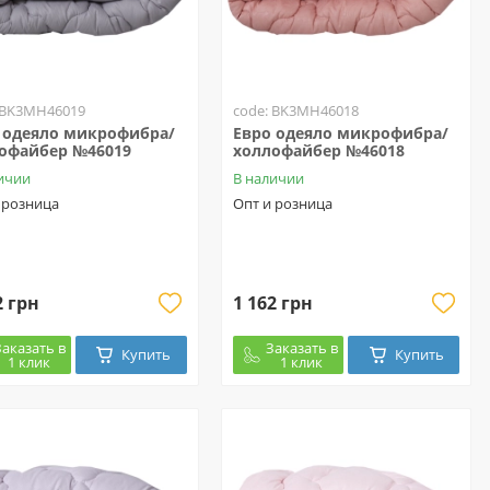
 BK3MH46019
code: BK3MH46018
 одеяло микрофибра/
Евро одеяло микрофибра/
офайбер №46019
холлофайбер №46018
ичии
В наличии
 розница
Опт и розница
2 грн
1 162 грн
Заказать в
Заказать в
Купить
Купить
1 клик
1 клик