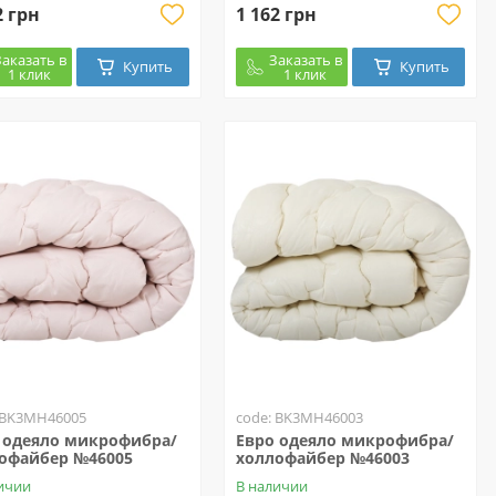
2 грн
1 162 грн
Заказать в
Заказать в
Купить
Купить
1 клик
1 клик
 BK3MH46005
code: BK3MH46003
 одеяло микрофибра/
Евро одеяло микрофибра/
офайбер №46005
холлофайбер №46003
ичии
В наличии