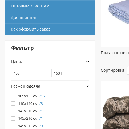
Оптовым клиентам
Дропшиппинг
Как оформить заказ
Фильтр
Полуторные о
Цена:
Сортировка:
Размер одеяла:
105x135 см
15
110х140 см
3
142x210 см
1
145х210 см
1
145х215 см
8