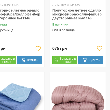
 BK1MS41146
code: BK1MS41145
торное летнее одеяло
Полуторное летнее одеяло
офибра/холлофайбер
микрофибра/холлофайбер
тороннее №41146
двустороннее №41145
ичии
В наличии
 розница
Опт и розница
грн
676 грн
Заказать в
Заказать в
Купить
Купить
1 клик
1 клик