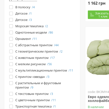
1 162 грн
В полоску
4
Заказать
Детское
1
1 клик
Детское
3
Морская тематика
2
Однотонные модели
86
Орнамент
11
С абстрактным принтом
44
С геометрическим принтом
2
С животным принтом
17
С мелким рисунком
56
С мультипликационным принтом
11
С принтом «звезда»
3
С растительным и фруктовым
принтом
9
code: BK3MH4
С текстовым принтом
3
Евро одеял
С цветочным принтом
11
холлофайбе
Транспортная тематика
1
В наличии