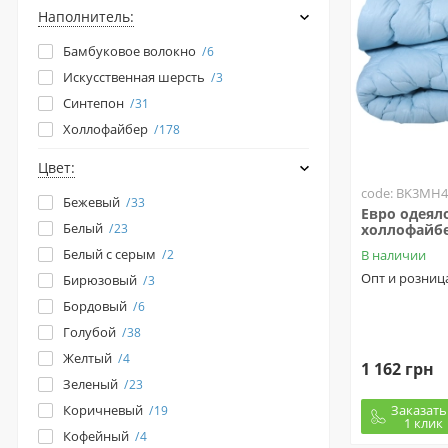
Наполнитель:
Бамбуковое волокно
6
Искусственная шерсть
3
Синтепон
31
Холлофайбер
178
Цвет:
code: BK3MH4
Бежевый
33
Евро одеял
Белый
23
холлофайбе
Белый с серым
2
В наличии
Опт и розниц
Бирюзовый
3
Бордовый
6
Голубой
38
Желтый
4
1 162 грн
Зеленый
23
Заказать
Коричневый
19
1 клик
Кофейный
4