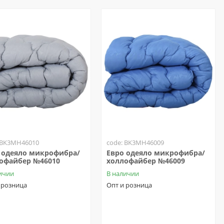
 BK3MH46010
code: BK3MH46009
 одеяло микрофибра/
Евро одеяло микрофибра/
офайбер №46010
холлофайбер №46009
ичии
В наличии
 розница
Опт и розница