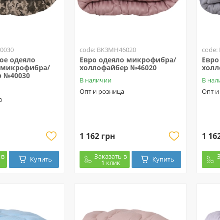
0030
code: BK3MH46020
code:
ое одеяло
Евро одеяло микрофибра/
Евро
, микрофибра/
холлофайбер №46020
холл
 №40030
В наличии
В нал
Опт и розница
Опт и
а
1 162 грн
1 16
 в
Заказать в
Купить
Купить
1 клик