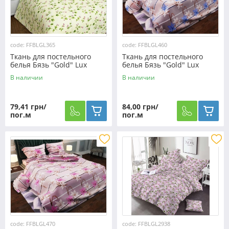
code: FFBLGL365
code: FFBLGL460
Ткань для постельного
Ткань для постельного
белья Бязь "Gold" Lux
белья Бязь "Gold" Lux
"Цветочный принт
"Цветочный принт
В наличии
В наличии
(мелкий) GL365
(розовий, полоска)" GL460
79,41 грн/
84,00 грн/
пог.м
пог.м
code: FFBLGL470
code: FFBLGL2938