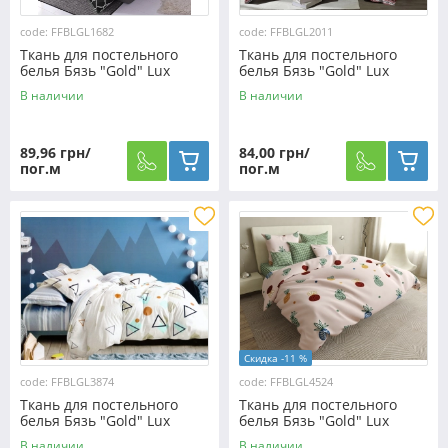
code: FFBLGL1682
code: FFBLGL2011
Ткань для постельного
Ткань для постельного
белья Бязь "Gold" Lux
белья Бязь "Gold" Lux
"Тканевая сетка" GL1682
"Украинский орнамент"
В наличии
В наличии
(A+B) - (50м+50м)
GL2011
89,96 грн/
84,00 грн/
пог.м
пог.м
Скидка -11 %
code: FFBLGL3874
code: FFBLGL4524
Ткань для постельного
Ткань для постельного
белья Бязь "Gold" Lux
белья Бязь "Gold" Lux
"Фигурный вандализм"
"Фруктовое ассорти"
В наличии
В наличии