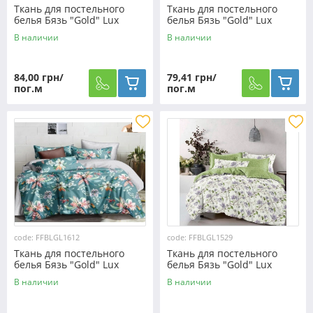
Ткань для постельного
Ткань для постельного
белья Бязь "Gold" Lux
белья Бязь "Gold" Lux
"Цветочный принт
"Цветочный принт
В наличии
В наличии
(розовий, полоска)" GL470.
(розовый)" GL2938
84,00 грн/
79,41 грн/
пог.м
пог.м
code: FFBLGL1612
code: FFBLGL1529
Ткань для постельного
Ткань для постельного
белья Бязь "Gold" Lux
белья Бязь "Gold" Lux
"Цветочный салют"
"Цветочный хаос
В наличии
В наличии
GL1612 (A+B) - (50м+50м)
(зеленый)" GL1529 (A+B) -
(50м+50м)