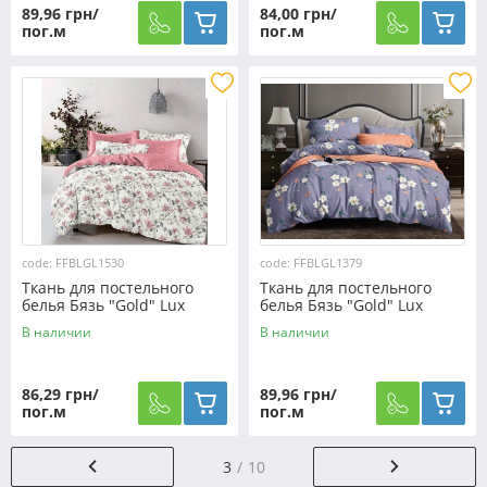
89,96 грн/
84,00 грн/
пог.м
пог.м
code: FFBLGL1530
code: FFBLGL1379
Ткань для постельного
Ткань для постельного
белья Бязь "Gold" Lux
белья Бязь "Gold" Lux
"Цветочный хаос
"Цветы и бабочки" GL1379
В наличии
В наличии
(розовый)" GL1530 (A+B) -
(A+B) - (50м+50м)
(50м+50м)
86,29 грн/
89,96 грн/
пог.м
пог.м
3
10