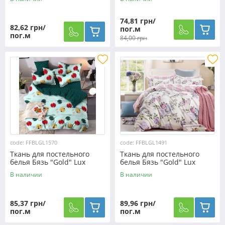
GL3874
GL4524 (A+B) - (50м+50м)
74,81 грн/
82,62 грн/
пог.м
пог.м
84,00 грн
code: FFBLGL1570
code: FFBLGL1491
Ткань для постельного
Ткань для постельного
белья Бязь "Gold" Lux
белья Бязь "Gold" Lux
"Цветные смайлы
"Цветочный микс" GL1491
В наличии
В наличии
(зеленые)" GL1570 (A+B) -
(A+B) - (50м+50м)
(50м+50м)
85,37 грн/
89,96 грн/
пог.м
пог.м