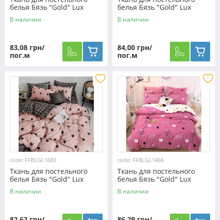
белья Бязь "Gold" Lux
белья Бязь "Gold" Lux
"Свободные объятья"
"Сердца" GL7465pink
В наличии
В наличии
GL1656 (A+B) - (50м+50м)
83,08 грн/
84,00 грн/
пог.м
пог.м
code: FFBLGL1683
code: FFBLGL1466
Ткань для постельного
Ткань для постельного
белья Бязь "Gold" Lux
белья Бязь "Gold" Lux
"Символика любви"
"Следуй за моими ногами"
В наличии
В наличии
GL1683 (A+B) - (50м+50м)
GL1466 (A+B) - (50м+50м)
82,62 грн/
86,29 грн/