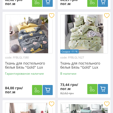
пог.м
пог.м
Скидка -11 %
code: FFBLGL1580
code: FFBLGL1627
Ткань для постельного
Ткань для постельного
белья Бязь "Gold" Lux
белья Бязь "Gold" Lux
"Следуй за своим сердцем"
"Сочное авокадо
Гарантированое наличие
В наличии
GL1580 (A+B) - (50м+50м)
(Зеленый)" GL1627 (A+B) -
(50м+50м)
73,44 грн/
84,00 грн/
пог.м
пог.м
82,62 грн