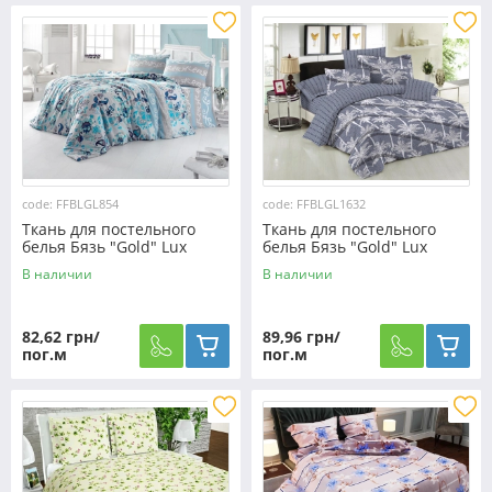
code: FFBLGL854
code: FFBLGL1632
Ткань для постельного
Ткань для постельного
белья Бязь "Gold" Lux
белья Бязь "Gold" Lux
"Цветочный орнамент
"Цветочный отпечаток"
В наличии
В наличии
(голубой)" GL854 (A+B) -
GL1632 (A+B) - (50м+50м)
(50м+50м)
82,62 грн/
89,96 грн/
пог.м
пог.м