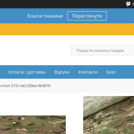
3
Класні тканини
Переглянути
Оплата і доставка
Відгуки
Контакти
Блог
-стоп 215 г/м2 (50м) №5010