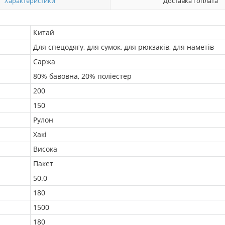
Характеристики
Доставка і оплата
Китай
Для спецодягу, для сумок, для рюкзаків, для наметів
Саржа
80% бавовна, 20% поліестер
200
150
Рулон
Хакі
Висока
Пакет
50.0
180
1500
180