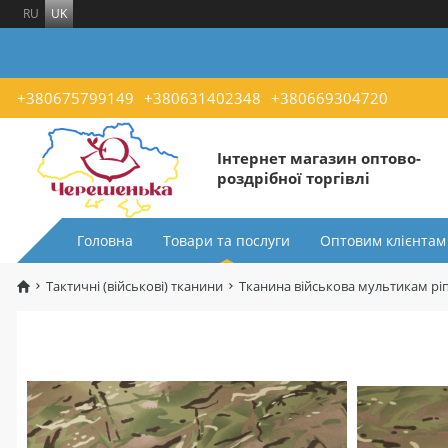
RU
UK
+380675799149
+380631402348
+380669304720
Інтернет магазин оптово-
роздрібної торгівлі
Головна
Товари та послуги
Оптовим клієнтам
Тактичні (військові) тканини
Тканина військова мультикам ріп