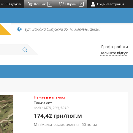
283 Відгуків
Кошик
Обрані
Вхід/Реєстрація
-
0
вул. Західна Окружна 35, м. Хмельницький
Графік роботи
Залиште відгук
Немає в наявності
Тільки опт
code : MTD_200_5010
174,42 грн/пог.м
Мінімальне замовлення - 50 пог.м