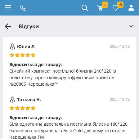
-
0
Відгуки
Юлия Л.
2025-12-18
Відноситься до товару:
Сімейний комплект постільної білизни 240*220 із
полікотону, сірого кольору в фруктовим принтом
№20805 Черешенька™
Татьяна Н.
2025-12-18
Відноситься до товару:
Біла однотонна двоспальна постільна білизна 180*220
бавовняна натуральна з Бязі Gold для дому та готелів,
Черешенька ТМ