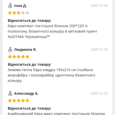
Інна Д.
2025-12-18
Відноситься до товару:
Євро комплект постільної білизни 200*220 із
полікотону, блакитного кольору в квітковий принт
№201944 Черешенька™
Людмила Я.
2025-12-16
Відноситься до товару:
Зимова тепла Євро ковдра 195х210 см стьобана
мікрофібра / холлофайбер однотонна блакитного
кольору
Александр Б.
2025-12-16
Відноситься до товару:
Комбінований Євро максі комплект постільної білизни