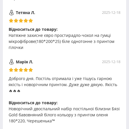
Тетяна Л.
2025-12-18
Відноситься до товару:
Натяжне захисне євро простирадло-чохол на гумці
мікрофіброве(180*200*25) біле однотонне з принтом
гілочки
Марія Л.
2025-12-18
Доброго дня. Постіль отримала і уже тішусь гарною
якість і новорічним принтом. Дуже дуже дякую. Якість
🔥🔥🔥
Відноситься до товару:
Новорічний двоспальний набір постільної білизни Бязі
Gold бавовняний білого кольору з принтом оленя
180*220, Черешенька™