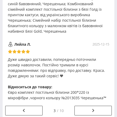
синій бавовняний, Черешенька; Комбінований
сімейний комплект постільної білизни з бязі Голд із
принтом кактуси, від українського виробника
Черешенька; Сімейний набір постільної білизни
блакитного кольору з малюнком квітів із бавовняної
набивної Бязі Gold, Черешенька
Лейла Л.
2025-12-15
Дуже швидко доставили, попередньо поточнили
розмір наволочок. Постійно тримали в курсі
повідомленнями: про відправку, про доставку. Краса.
Дуже дякую за такий сервіс! 🧡
Відноситься до товару:
Євро комплект постільної білизни 200*220 із
мікрофібри ,чорного кольору №2013035 Черешенька™
3
10