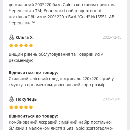
двоколірний 200*220 бязь Gold з квітковим принтом,
Черешенька TM; Євро максі набір однотонної
постільної білизни 200*220 з Бязі "Gold" №155511AB
Черешенка™
Ольга Х.
2025-12-15
Вищий рівень обслуговування та Товарів! Усім
рекомендую
Відноситься до товару:
Стильний флісовий плед покривало 220х220 сірий у
смужку з орнаментом, двоспальний євро розмір
Покупець
2025-12-15
Відноситься до товару:
Комбінований яскравий сімейний набір постільної
білизни з малюнком листя з Бязі Gold жовтогарячо-