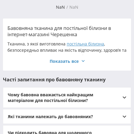
NaN
NaN
Бавовняна тканина для постільної білизни в
інтернет-магазині Черешенка
Тканина, з якої виготовлена
постільна білизна
,
безпосередньо впливає на якість відпочинку, здоров’я та
загальне відчуття затишку в спальні. Саме тому
Показать все
бавовняна тканина для постільної білизни вважається
одним із найзатребуваніших і надійних матеріалів. Вона
поєднує екологічність, довговічність, м’якість і природне
Часті запитання про бавовняну тканину
тепло, забезпечуючи комфорт протягом усієї ночі. Коли
мова йде про вибір матеріалів для домашнього
текстилю, більшість покупців обирають бавовну -
Чому бавовна вважається найкращим
універсальне рішення, що ідеально підходить для
матеріалом для постільної білизни?
постільного приладдя будь-якої складності та розміру.
Завдяки природній структурі бавовна чудово пропускає
Які тканини належать до бавовняних?
повітря, дозволяє шкірі дихати та підтримує природний
мікроклімат. Вона однаково добре поводиться як у
Чи підходить бавовна для щоденного
спекотну погоду, так і в прохолодні ночі, створюючи