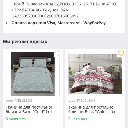
Сергій Павлович Код ЄДРПОУ 3156126171 Банк АТ КБ
«ПРИВАТБАНК» Рахунок IBAN
UA233052990000026007016006492
Оплата карткою Visa, Mastercard - WayForPay
Ми рекомендуємо
code: FFBLGL8233
code: FFBLGL2011
Тканина для постільної
Тканина для постільної
білизни Бязь "Gold" Lux
білизни Бязь "Gold" Lux
GL8233
"Український орнамент"
В наявності
В наявності
GL2011