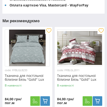
Оплата карткою Visa, Mastercard - WayForPay
Ми рекомендуємо
code: FFBLGL8233
code: FFBLGL2011
Тканина для постільної
Тканина для постільної
білизни Бязь "Gold" Lux
білизни Бязь "Gold" Lux
GL8233
"Український орнамент"
В наявності
В наявності
GL2011
84,00 грн/
84,00 грн/
пог.м
пог.м