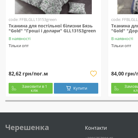
code: FFBLGLL13153green
code: FFBLGLL
Тканина для постільної білизни Бязь
Тканина для
"Gold" "Гроші і долари" GLL13153green
"Gold" "Дор
В наявності
В наявності
Тільки опт
Тільки опт
82,62 грн/пог.м
84,00 грн/
Замовити в 1
Замови
Купити
клік
кл
Черешенка
Контакти