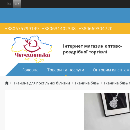
RU
UK
+380675799149
+380631402348
+380669304720
Інтернет магазин оптово-
роздрібної торгівлі
Головна
Товари та послуги
Оптовим клієнтам
Тканина для постільної білизни
Тканина бязь
Тканина бязь 