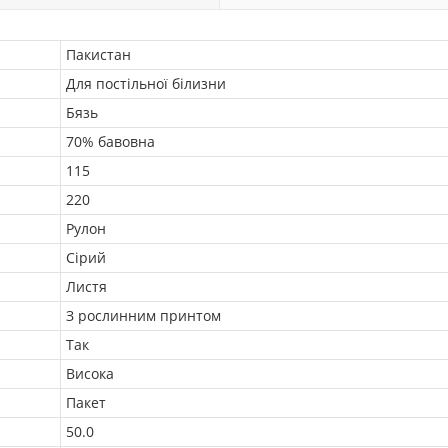
Пакистан
Для постільної білизни
Бязь
70% бавовна
115
220
Рулон
Сірий
Листя
З рослинним принтом
Так
Висока
Пакет
50.0