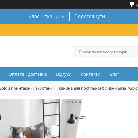
3
Класні тканини
Переглянути
Оплата і доставка
Відгуки
Контакти
Блог
Gold з принтами (Пакистан)
Тканина для постільної білизни Бязь "Gol