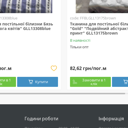
13308blue
code: FFBLGLL13175brown
 постільної білизни Бязь
Тканина для постільної біл
ога квітів" GLL13308blue
"Gold" "Подвійний абстра
принт" GLL13175brown
В наявності
Тільки опт
пог.м
82,62 грн/пог.м
ти в 1
Замовити в 1
Купити
ік
клік
Години роботи
Інформація