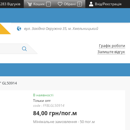
283 Відгуків
Кошик
Обрані
Вхід/Реєстрація
-
0
вул. Західна Окружна 35, м. Хмельницький
Графік роботи
Залиште відгук
d" GL50914
В наявності
Тільки опт
code : FFBLGL50914
84,00 грн/пог.м
Мінімальне замовлення - 50 пог.м