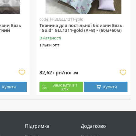
code: FFBLGLL1311-gold
изни Бязь
Тканина для постільної білизни Бязь
ктний
"Gold" GLL1311-gold (A+B) - (50м+50м)
В наявності
Тільки опт
82,62 грн/пог.м
Замовити в 1
Купити
Купити
клік
Підтримка
Додатково