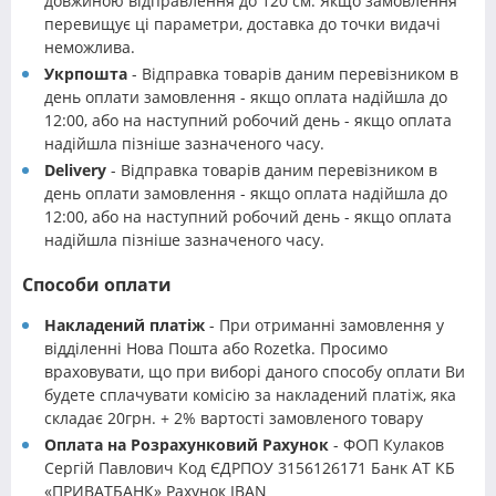
довжиною відправлення до 120 см. Якщо замовлення
перевищує ці параметри, доставка до точки видачі
неможлива.
Укрпошта
- Відправка товарів даним перевізником в
день оплати замовлення - якщо оплата надійшла до
12:00, або на наступний робочий день - якщо оплата
надійшла пізніше зазначеного часу.
Delivery
- Відправка товарів даним перевізником в
день оплати замовлення - якщо оплата надійшла до
12:00, або на наступний робочий день - якщо оплата
надійшла пізніше зазначеного часу.
Способи оплати
Накладений платіж
- При отриманні замовлення у
відділенні Нова Пошта або Rozetka. Просимо
враховувати, що при виборі даного способу оплати Ви
будете сплачувати комісію за накладений платіж, яка
складає 20грн. + 2% вартості замовленого товару
Оплата на Розрахунковий Рахунок
- ФОП Кулаков
Сергій Павлович Код ЄДРПОУ 3156126171 Банк АТ КБ
«ПРИВАТБАНК» Рахунок IBAN