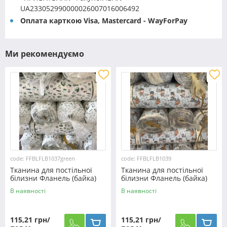
UA233052990000026007016006492
Оплата карткою Visa, Mastercard - WayForPay
Ми рекомендуємо
code: FFBLFLB1037green
code: FFBLFLB1039
Тканина для постільної
Тканина для постільної
білизни Фланель (байка)
білизни Фланель (байка)
дитяча FLB1037green
дитяча FLB1039
В наявності
В наявності
115,21 грн/
115,21 грн/