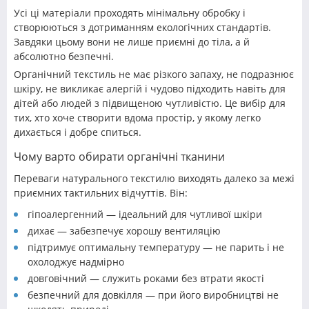
Усі ці матеріали проходять мінімальну обробку і
створюються з дотриманням екологічних стандартів.
Завдяки цьому вони не лише приємні до тіла, а й
абсолютно безпечні.
Органічний текстиль не має різкого запаху, не подразнює
шкіру, не викликає алергій і чудово підходить навіть для
дітей або людей з підвищеною чутливістю. Це вибір для
тих, хто хоче створити вдома простір, у якому легко
дихається і добре спиться.
Чому варто обирати органічні тканини
Переваги натурального текстилю виходять далеко за межі
приємних тактильних відчуттів. Він:
гіпоалергенний — ідеальний для чутливої шкіри
дихає — забезпечує хорошу вентиляцію
підтримує оптимальну температуру — не парить і не
охолоджує надмірно
довговічний — служить роками без втрати якості
безпечний для довкілля — при його виробництві не