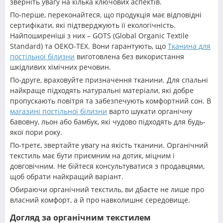
зверніть увагу на кілька ключових аспектів.
По-перше, переконайтеся, що продукція має відповідні
сертифікати, які підтверджують її екологічність.
Найпоширеніші з них – GOTS (Global Organic Textile
Standard) та OEKO-TEX. Вони гарантують, що
Тканина для
постільної білизни
виготовлена без використання
шкідливих хімічних речовин.
По-друге, враховуйте призначення тканини. Для спальні
найкраще підходять натуральні матеріали, які добре
пропускають повітря та забезпечують комфортний сон. В
магазині постільної білизни
варто шукати органічну
бавовну, льон або бамбук, які чудово підходять для будь-
якої пори року.
По-третє, звертайте увагу на якість тканини. Органічний
текстиль має бути приємним на дотик, міцним і
довговічним. Не бійтеся консультуватися з продавцями,
щоб обрати найкращий варіант.
Обираючи органічний текстиль, ви дбаєте не лише про
власний комфорт, а й про навколишнє середовище.
Догляд за органічним текстилем