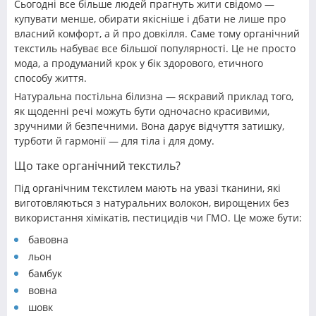
Сьогодні все більше людей прагнуть жити свідомо —
купувати менше, обирати якісніше і дбати не лише про
власний комфорт, а й про довкілля. Саме тому органічний
текстиль набуває все більшої популярності. Це не просто
мода, а продуманий крок у бік здорового, етичного
способу життя.
Натуральна постільна білизна — яскравий приклад того,
як щоденні речі можуть бути одночасно красивими,
зручними й безпечними. Вона дарує відчуття затишку,
турботи й гармонії — для тіла і для дому.
Що таке органічний текстиль?
Під органічним текстилем мають на увазі тканини, які
виготовляються з натуральних волокон, вирощених без
використання хімікатів, пестицидів чи ГМО. Це може бути:
бавовна
льон
бамбук
вовна
шовк