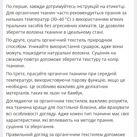
По-перше, завжди дотримуйтесь інструкцій на етикетці.
Для органічних тканин часто рекомендується прання за
низьких температур (30–40 °C) з використанням м'яких
пральних засобів без агресивних хімікатів. Це дозволяє
зберегти волокна тканини в ідеальному стані.
По-друге, сушіть органічний текстиль природним
способом. Уникайте використання сушарок, адже вони
можуть пошкодити натуральні волокна. Сушіння на
свіжому повітрі допоможе зберегти текстуру та колір
тканини.
По-третє, прасуйте органічні тканини при середній
температурі, використовуючи парову функцію, якщо це
необхідно. Це особливо важливо для делікатних
матеріалів, таких як льон чи бамбук.
Доглядаючи за органічним текстилем, важливо розуміти,
яка тканина краще для постільної білизни, аби врахувати
всі особливості догляду. Адже кожен тип тканини має свої
характеристики, які впливають на методи прання,
сушіння та зберігання.
Правильний догляд за органічним текстилем допоможе