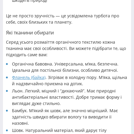
шкодять природі
Це не просто зручність — це усвідомлена турбота про
себе, своїх близьких та планету.
Які тканини обирати
Серед усього розмаїття органічного текстилю кожна
тканина має свої особливості. Ви можете підібрати те, що
підходить саме вам:
Органічна бавовна. Універсальна, м’яка, безпечна.
Ідеальна для постільної білизни, особливо дитячої.
Фланель (байка)
. Зігріває в холодну пору. М’яка, щільна
й надзвичайно приємна на дотик.
Льон. Легкий, міцний і “дихаючий”. Має природні
антибактеріальні властивості. Добре тримає форму і
виглядає дуже стильно.
Бамбук. М’який як шовк, але значно міцніший. Має
здатність швидко вбирати вологу та виводити її
назовні.
Шовк. Натуральний матеріал, який дарує тілу