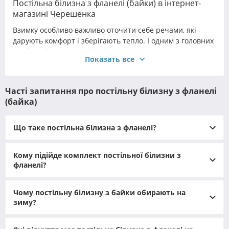
Постільна білизна з фланелі (байки) в інтернет-
магазині Черешенка
Взимку особливо важливо оточити себе речами, які
дарують комфорт і зберігають тепло. І одним з головних
помічників у створенні затишку стає правильно
Показать все
підібрана постільна білизна. Серед безлічі матеріалів
особливе місце займає фланель (постільна білизна) -
вона м’яка, тепла, довговічна та ідеально підходить для
Часті запитання про постільну білизну з фланелі
холодного сезону.
(байка)
Що таке постільна білизна з фланелі?
Кому підійде комплект постільної білизни з
фланелі?
Чому постільну білизну з байки обирають на
зиму?