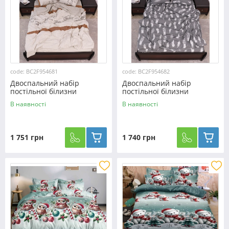
code: BC2F954681
code: BC2F954682
Двоспальний набір
Двоспальний набір
постільної білизни
постільної білизни
180*220 з Фланелі
180*220 з Фланелі
В наявності
В наявності
№954681 Черешенка™
№954682 Черешенка™
1 751 грн
1 740 грн