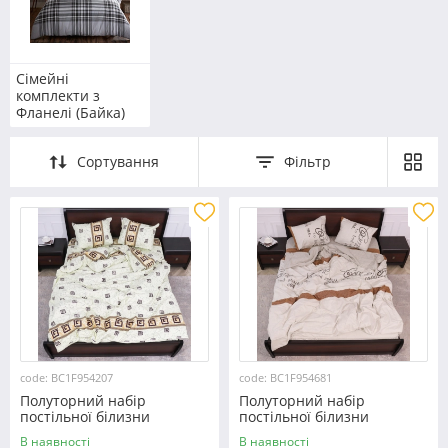
Сімейні
комплекти з
Фланелі (Байка)
Сортування
Фільтр
code: BC1F954207
code: BC1F954681
Полуторний набір
Полуторний набір
постільної білизни
постільної білизни
150*220 з Фланелі
150*220 з Фланелі
В наявності
В наявності