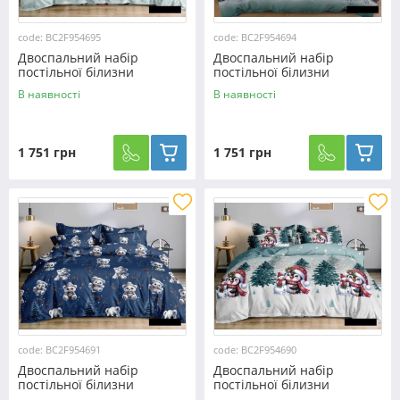
code: BC2F954695
code: BC2F954694
Двоспальний набір
Двоспальний набір
постільної білизни
постільної білизни
180*220 з Фланелі
180*220 з Фланелі
В наявності
В наявності
№954695 Черешенька™
№954694 Черешенька™
1 751 грн
1 751 грн
code: BC2F954691
code: BC2F954690
Двоспальний набір
Двоспальний набір
постільної білизни
постільної білизни
180*220 з Фланелі
180*220 з Фланелі