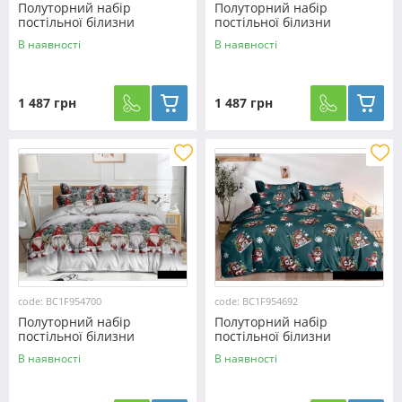
Полуторний набір
Полуторний набір
постільної білизни
постільної білизни
150*220 з Фланелі
150*220 з Фланелі
В наявності
В наявності
№954704 Черешенька™
№954701 Черешенька™
1 487 грн
1 487 грн
code: BC1F954700
code: BC1F954692
Полуторний набір
Полуторний набір
постільної білизни
постільної білизни
150*220 з Фланелі
150*220 з Фланелі
В наявності
В наявності
№954700 Черешенька™
№954692 Черешенька™