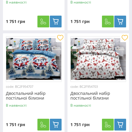
В наявності
В наявності
№954691 Черешенька™
№954690 Черешенька™
1 751 грн
1 751 грн
code: BC2F954707
code: BC2F954703
Двоспальний набір
Двоспальний набір
постільної білизни
постільної білизни
180*220 з Фланелі
180*220 з Фланелі
В наявності
В наявності
№954707 Черешенька™
№954703 Черешенька™
1 751 грн
1 751 грн