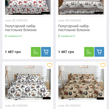
code: BC1F954703
code: BC1F954702
Полуторний набір
Полуторний набір
постільної білизни
постільної білизни
150*220 з Фланелі
150*220 з Фланелі
В наявності
В наявності
№954703 Черешенька™
№954702 Черешенька™
1 487 грн
1 487 грн
code: BC1F954704
code: BC1F954701