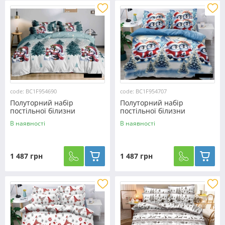
code: BC1F954690
code: BC1F954707
Полуторний набір
Полуторний набір
постільної білизни
постільної білизни
150*220 з Фланелі
150*220 з Фланелі
В наявності
В наявності
№954690 Черешенька™
№954707 Черешенька™
1 487 грн
1 487 грн