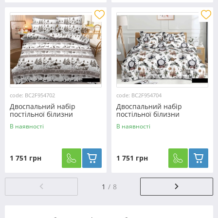
code: BC2F954702
code: BC2F954704
Двоспальний набір
Двоспальний набір
постільної білизни
постільної білизни
180*220 з Фланелі
180*220 з Фланелі
В наявності
В наявності
№954702 Черешенька™
№954704 Черешенька™
1 751 грн
1 751 грн
1
8