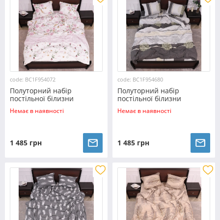
code: BC1F954072
code: BC1F954680
Полуторний набір
Полуторний набір
постільної білизни
постільної білизни
150*220 з Фланелі
150*220 з Фланелі
Немає в наявності
Немає в наявності
№954072 Черешенка™
№954680 Черешенка™
1 485 грн
1 485 грн