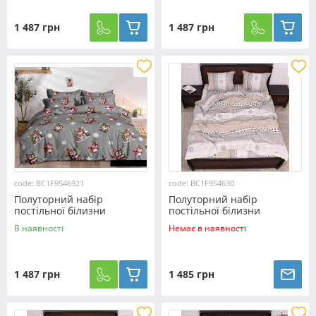
1 487 грн
1 487 грн
code: BC1F9546921
code: BC1F954630
Полуторний набір
Полуторний набір
постільної білизни
постільної білизни
150*220 з Фланелі
150*220 з Фланелі
В наявності
Немає в наявності
№9546921 Черешенька™
№954630 Черешенка™
1 487 грн
1 485 грн