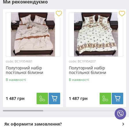
Ми рекомендуємо
code: BC1F954681
code: BC1F954207
Полуторний набір
Полуторний набір
постільної білизни
постільної білизни
150*220 з Фланелі
150*220 з Фланелі
В наявності
В наявності
№954681 Черешенка™
№954207 Черешенка™
1 487 грн
1 487 грн
Як оформити замовлення?