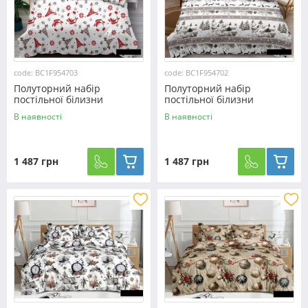
code: BC1F954703
code: BC1F954702
Полуторний набір
Полуторний набір
постільної білизни
постільної білизни
150*220 з Фланелі
150*220 з Фланелі
В наявності
В наявності
№954703 Черешенька™
№954702 Черешенька™
1 487 грн
1 487 грн