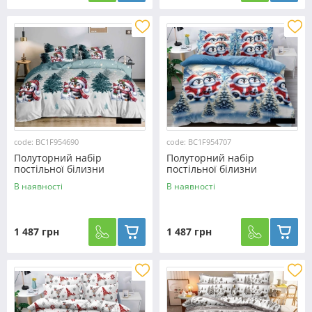
code: BC1F954690
code: BC1F954707
Полуторний набір
Полуторний набір
постільної білизни
постільної білизни
150*220 з Фланелі
150*220 з Фланелі
В наявності
В наявності
№954690 Черешенька™
№954707 Черешенька™
1 487 грн
1 487 грн