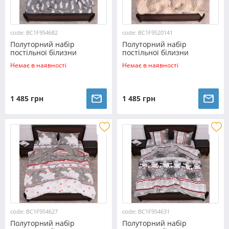
code: BC1F954682
code: BC1F9520141
Полуторний набір
Полуторний набір
постільної білизни
постільної білизни
150*220 з Фланелі
150*220 з Фланелі
Немає в наявності
Немає в наявності
№954682 Черешенка™
№9520141 Черешенка™
1 485 грн
1 485 грн
code: BC1F954627
code: BC1F954631
Полуторний набір
Полуторний набір