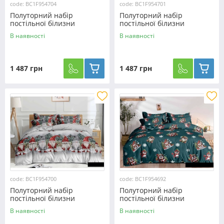
code: BC1F954704
code: BC1F954701
Полуторний набір
Полуторний набір
постільної білизни
постільної білизни
150*220 з Фланелі
150*220 з Фланелі
В наявності
В наявності
№954704 Черешенька™
№954701 Черешенька™
1 487 грн
1 487 грн
code: BC1F954700
code: BC1F954692
Полуторний набір
Полуторний набір
постільної білизни
постільної білизни
150*220 з Фланелі
150*220 з Фланелі
В наявності
В наявності
№954700 Черешенька™
№954692 Черешенька™