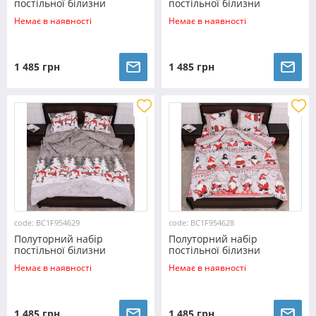
постільної білизни
постільної білизни
150*220 з Фланелі
150*220 з Фланелі
Немає в наявності
Немає в наявності
№954627 Черешенька™
№954631 Черешенка™
1 485 грн
1 485 грн
code: BC1F954629
code: BC1F954628
Полуторний набір
Полуторний набір
постільної білизни
постільної білизни
150*220 з Фланелі
150*220 з Фланелі
Немає в наявності
Немає в наявності
№954629 Черешенка™
№954628 Черешенка™
1 485 грн
1 485 грн