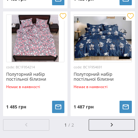
code: BC1F954214
code: BC1F954691
Полуторний набір
Полуторний набір
постільної білизни
постільної білизни
150*220 з Фланелі
150*220 з Фланелі
Немає в наявності
Немає в наявності
№954214 Черешенка™
№954691 Черешенька™
1 485 грн
1 487 грн
1
2