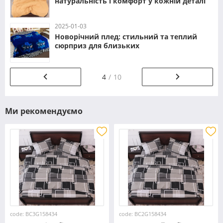
натуральність і комфорт у кожній деталі
2025-01-03
Новорічний плед: стильний та теплий
сюрприз для близьких
4
10
Ми рекомендуємо
code: BC3G158434
code: BC2G158434