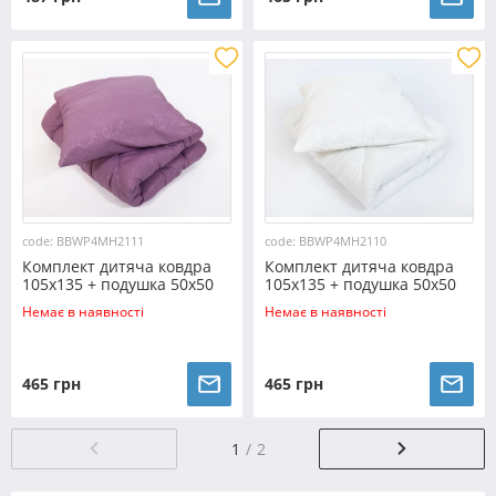
code: BBWP4MH2111
code: BBWP4MH2110
Комплект дитяча ковдра
Комплект дитяча ковдра
105x135 + подушка 50x50
105x135 + подушка 50x50
(мікрофібра/холлофайбер)
(мікрофібра/холлофайбер)
Немає в наявності
Немає в наявності
№2111
№2110
465 грн
465 грн
1
2