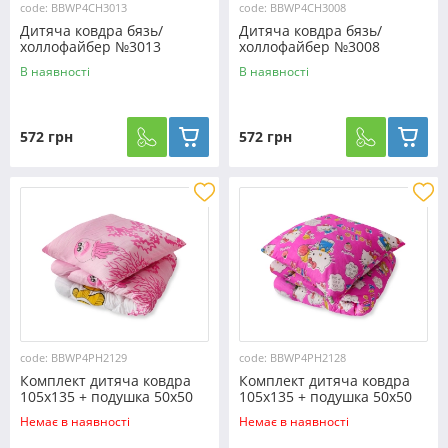
code: BBWP4CH3013
code: BBWP4CH3008
Дитяча ковдра бязь/
Дитяча ковдра бязь/
холлофайбер №3013
холлофайбер №3008
В наявності
В наявності
572 грн
572 грн
code: BBWP4PH2129
code: BBWP4PH2128
Комплект дитяча ковдра
Комплект дитяча ковдра
105x135 + подушка 50x50
105x135 + подушка 50x50
№2129
№2128
Немає в наявності
Немає в наявності