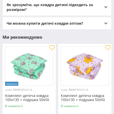
Як зрозуміти, що ковдра дитині підходить за
розміром?
Чи можна купити дитячі ковдри оптом?
Ми рекомендуємо
Чому вибір дитячої ковдри такий важливий
У дітей терморегуляція працює інакше, ніж у дорослих:
малюки швидше мерзнуть і так само легко
Новинка
перегріваються. Особливо це критично, коли ви
code: BBWP4PH2116
code: BBWP4PH2119
обираєте ковдру для новонароджених - тут важливі не
Комплект дитяча ковдра
Комплект дитяча ковдра
лише тепло й м’якість, а й безпека, гіпоалергенність та
105x135 + подушка 50x50
105x135 + подушка 50x50
відсутність зайвої ваги на маленькому тілі.
№2116
№2119
В наявності
В наявності
Навіть для підрослих малюків ковдра залишається
«межою» безпеки й комфорту. Вона має бути достатньо