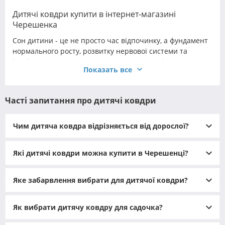
Дитячі ковдри купити в інтернет-магазині
Черешенка
Сон дитини - це не просто час відпочинку, а фундамент
нормального росту, розвитку нервової системи та
імунітету. Тому до текстилю для дитячої слід ставитися
Показать все
не як до «милого аксесуару», а як до важливого елемента
турботи про здоров’я. Правильно підібрані дитячі
ковдри допомагають підтримувати комфортну
Часті запитання про дитячі ковдри
температуру, зменшують ризик перегріву чи
переохолодження, не подразнюють шкіру та не
заважають вільним рухам малюка уві сні.
Чим дитяча ковдра відрізняється від дорослої?
Які дитячі ковдри можна купити в Черешенці?
Яке забарвлення вибрати для дитячої ковдри?
Як вибрати дитячу ковдру для садочка?