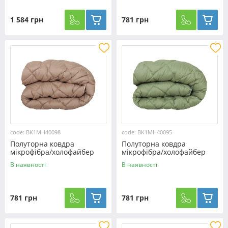
1 584 грн
781 грн
code: BK1MH40098
code: BK1MH40095
Полуторна ковдра
Полуторна ковдра
мікрофібра/холофайбер
мікрофібра/холофайбер
двостороння №40098
двостороння №40095
В наявності
В наявності
781 грн
781 грн