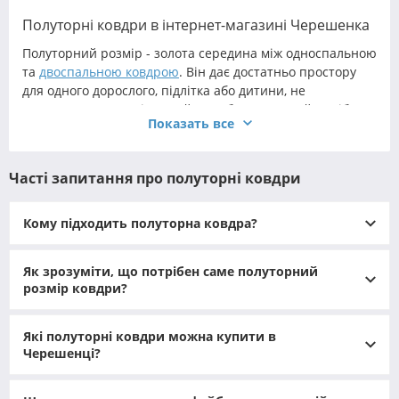
Полуторні ковдри в інтернет-магазині Черешенка
Полуторний розмір - золота середина між односпальною
та
двоспальною ковдрою
. Він дає достатньо простору
для одного дорослого, підлітка або дитини, не
перевантажуючи ліжко зайвим обсягом. Такий виріб
Показать все
зручний для підліткових кімнат, гостьових спалень,
орендованих квартир і для тих, хто любить спати один,
але “із запасом”.
Часті запитання про полуторні ковдри
Правильно підібрана ковдра полуторна створює
стабільний комфортний мікроклімат під час сну: не дає
Кому підходить полуторна ковдра?
мерзнути, не провокує перегрів, добре дихає та служить
кілька сезонів поспіль. У каталозі зручно представлені
полуторні ковдри з різними наповнювачами, щільністю
Як зрозуміти, що потрібен саме полуторний
та сезонністю, тому під кожен запит можна знайти свою
розмір ковдри?
модель - від легкого літнього до теплого зимового
варіанту.
Які полуторні ковдри можна купити в
Черешенці?