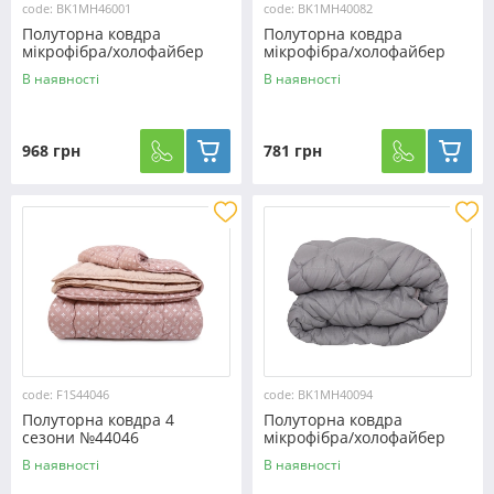
code: BK1MH46001
code: BK1MH40082
Полуторна ковдра
Полуторна ковдра
мікрофібра/холофайбер
мікрофібра/холофайбер
№46001
двостороння №40082
В наявності
В наявності
968 грн
781 грн
code: F1S44046
code: BK1MH40094
Полуторна ковдра 4
Полуторна ковдра
сезони №44046
мікрофібра/холофайбер
двостороння №40094
В наявності
В наявності