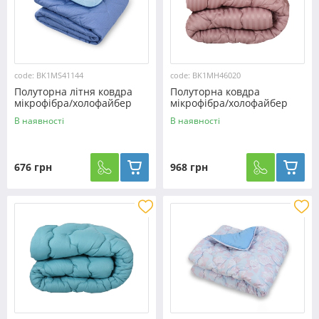
code: BK1MS41144
code: BK1MH46020
Полуторна літня ковдра
Полуторна ковдра
мікрофібра/холофайбер
мікрофібра/холофайбер
двостороння №41144
№46020
В наявності
В наявності
676 грн
968 грн