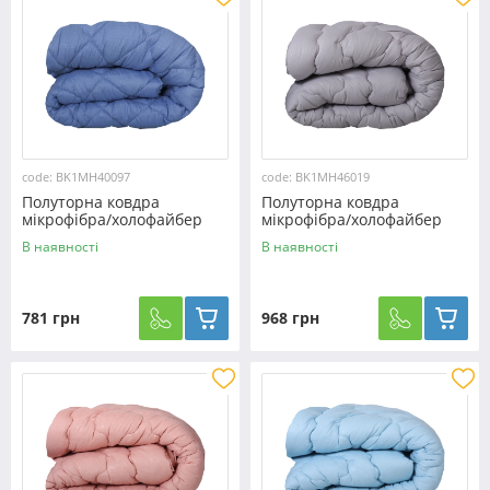
code: BK1MH40097
code: BK1MH46019
Полуторна ковдра
Полуторна ковдра
мікрофібра/холофайбер
мікрофібра/холофайбер
двостороння №40097
№46019
В наявності
В наявності
781 грн
968 грн