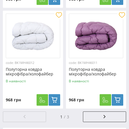
code: BK1MH46012
code: BK1MH46011
Полуторна ковдра
Полуторна ковдра
мікрофібра/холофайбер
мікрофібра/холофайбер
№46012
№46011
В наявності
В наявності
968 грн
968 грн
1
3