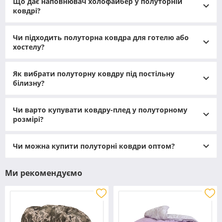
Що дає наповнювач холофайбер у полуторній
ковдрі?
Чи підходить полуторна ковдра для готелю або
хостелу?
Як вибрати полуторну ковдру під постільну
білизну?
Чи варто купувати ковдру-плед у полуторному
розмірі?
Чи можна купити полуторні ковдри оптом?
Ми рекомендуємо
Розмір і посадка на ліжко
Полуторний формат - це не просто “щось між
односпальним і двоспальним”, а чітко розрахований
розмір, який забезпечує комфортне укриття й акуратний