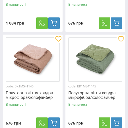
холофайбер №40030
двостороння №41147
В наявності
В наявності
1 084 грн
676 грн
code: BK1MS41146
code: BK1MS41145
Полуторна літня ковдра
Полуторна літня ковдра
мікрофібра/холофайбер
мікрофібра/холофайбер
двостороння №41146
двостороння №41145
В наявності
В наявності
676 грн
676 грн