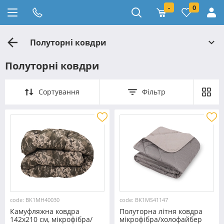
-
0
Полуторні ковдри
Полуторні ковдри
Сортування
Фільтр
code: BK1MH40030
code: BK1MS41147
Камуфляжна ковдра
Полуторна літня ковдра
142х210 см, мікрофібра/
мікрофібра/холофайбер