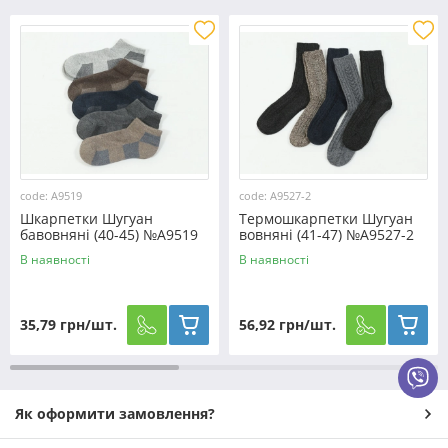
code: A9519
code: A9527-2
Шкарпетки Шугуан
Термошкарпетки Шугуан
бавовняні (40-45) №A9519
вовняні (41-47) №A9527-2
В наявності
В наявності
35,79 грн/шт.
56,92 грн/шт.
Як оформити замовлення?