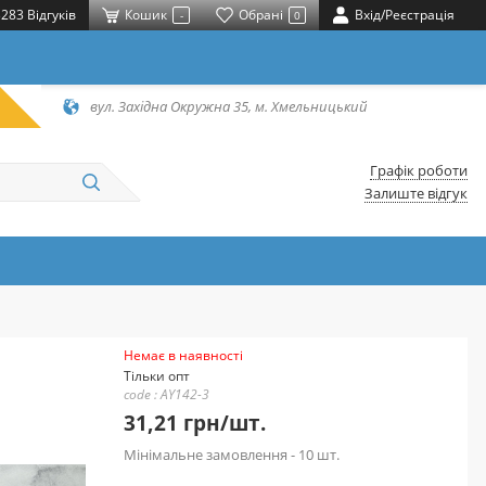
283 Відгуків
Кошик
Обрані
Вхід/Реєстрація
-
0
вул. Західна Окружна 35, м. Хмельницький
Графік роботи
Залиште відгук
Немає в наявності
Тільки опт
code : AY142-3
31,21 грн/шт.
Мінімальне замовлення - 10 шт.