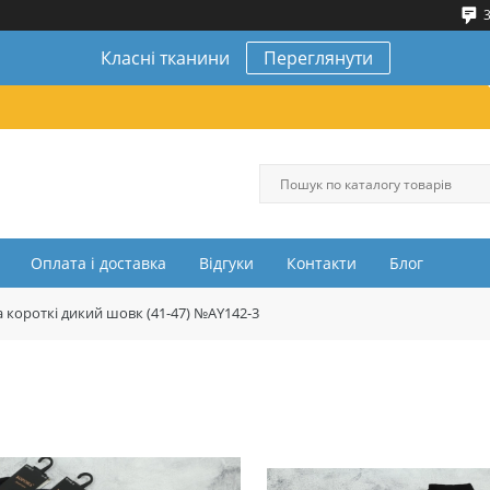
3
Класні тканини
Переглянути
Оплата і доставка
Відгуки
Контакти
Блог
 короткі дикий шовк (41-47) №AY142-3