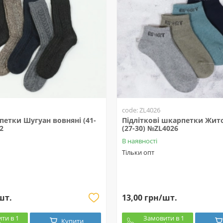
code: ZL4026
етки Шугуан вовняні (41-
Підліткові шкарпетки Жит
2
(27-30) №ZL4026
В наявності
Тільки опт
шт.
13,00 грн/шт.
ти в 1
Замовити в 1
Купити