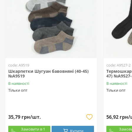
code: A9519
code: A9527-2
Шкарпетки Шугуан бавовняні (40-45)
Термошкарп
№A9519
47) №A9527-
В наявності
В наявності
Тільки опт
Тільки опт
35,79 грн/шт.
56,92 грн/
Замовити в 1
Замови
Купити