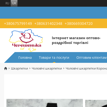
RU
UK
+380675799149
+380631402348
+380669304720
Інтернет магазин оптово-
роздрібної торгівлі
Головна
Товари та послуги
Оптовим клієнтам
Шкарпетки
Чоловічі шкарпетки
Чоловічі шкарпетки Корона