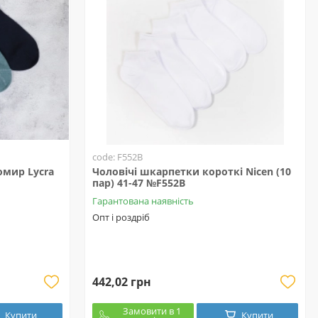
code: F552B
омир Lycra
Чоловічі шкарпетки короткі Nicen (10
пар) 41-47 №F552B
Гарантована наявність
Опт і роздріб
442,02 грн
Замовити в 1
Купити
Купити