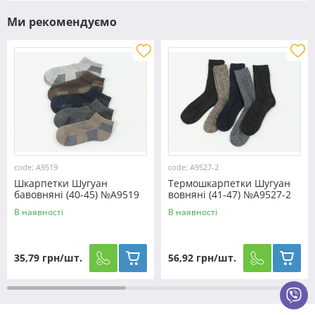
Ми рекомендуємо
code: A9519
code: A9527-2
Шкарпетки Шугуан
Термошкарпетки Шугуан
бавовняні (40-45) №A9519
вовняні (41-47) №A9527-2
В наявності
В наявності
35,79 грн/шт.
56,92 грн/шт.