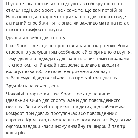
Шукаєте шкарпетки, які поєднують в собі зручність та
стиль? Тоді Luxe Sport Line - саме те, що вам потрібно!
Наша колекція шкарпеток призначена для тих, хто веде
активний спосіб життя та знає, як важливо мати на ногах
якісні та комфортні взуття.
Ідеальний вибір для спорту
Luxe Sport Line - це не просто звичайні шкарпетки. Вони
створені з урахуванням особливостей спортивного взуття,
тому ідеально підходять для занять фізичними вправами
та спортом. Їхній дизайн дозволяє швидко відводити
вологу, що запобігає появі неприємного запаху і
забезпечує відчуття свіжості на протязі тренування.
Зручність на кожен день
Чоловічі шкарпетки Luxe Sport Line - це не лише
ідеальний вибір для спорту, але й для повсякденного
носіння. Вони м'які та приємні на дотик, що забезпечує
комфорт при довгих прогулянках або повсякденних
справах. Крім того, їх можна легко поєднувати з будь-яким
одягом, завдяки класичному дизайну та широкій палітрі
кольорів.