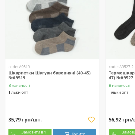
code: A9519
code: A9527-2
Шкарпетки Шугуан бавовняні (40-45)
Термошкарп
№A9519
47) №A9527-
В наявності
В наявності
Тільки опт
Тільки опт
35,79 грн/шт.
56,92 грн/
Замовити в 1
Замови
Купити