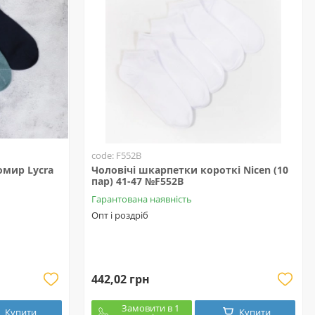
code: F552B
омир Lycra
Чоловічі шкарпетки короткі Nicen (10
пар) 41-47 №F552B
Гарантована наявність
Опт і роздріб
442,02 грн
Замовити в 1
Купити
Купити