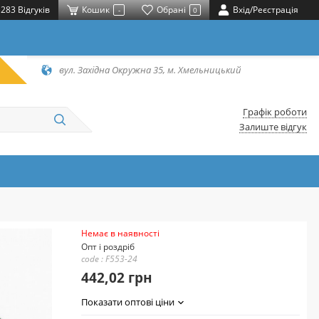
283 Відгуків
Кошик
Обрані
Вхід/Реєстрація
-
0
вул. Західна Окружна 35, м. Хмельницький
Графік роботи
Залиште відгук
Немає в наявності
Опт і роздріб
code : F553-24
442,02 грн
Показати оптові ціни