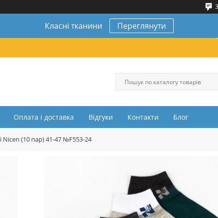
3
Класні тканини
Переглянути
Оплата і доставка
Відгуки
Контакти
Блог
 Nicen (10 пар) 41-47 №F553-24