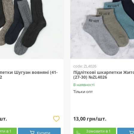
code: ZL4026
етки Шугуан вовняні (41-
Підліткові шкарпетки Жит
2
(27-30) №ZL4026
В наявності
Тільки опт
шт.
13,00 грн/шт.
ти в 1
Замовити в 1
Купити