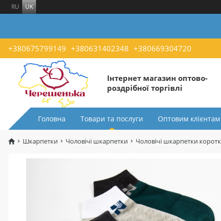
RU
UK
+380675799149
+380631402348
+380669304720
Інтернет магазин оптово-
роздрібної торгівлі
Головна
Товари та послуги
Оптовим клієнтам
Шкарпетки
Чоловічі шкарпетки
Чоловічі шкарпетки короткі