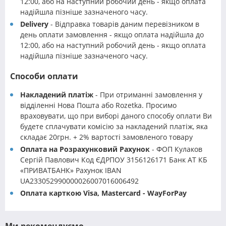
12:00, або на наступний робочий день - якщо оплата
надійшла пізніше зазначеного часу.
Delivery
- Відправка товарів даним перевізником в
день оплати замовлення - якщо оплата надійшла до
12:00, або на наступний робочий день - якщо оплата
надійшла пізніше зазначеного часу.
Способи оплати
Накладений платіж
- При отриманні замовлення у
відділенні Нова Пошта або Rozetka. Просимо
враховувати, що при виборі даного способу оплати Ви
будете сплачувати комісію за накладений платіж, яка
складає 20грн. + 2% вартості замовленого товару
Оплата на Розрахунковий Рахунок
- ФОП Кулаков
Сергій Павлович Код ЄДРПОУ 3156126171 Банк АТ КБ
«ПРИВАТБАНК» Рахунок IBAN
UA233052990000026007016006492
Оплата карткою Visa, Mastercard - WayForPay