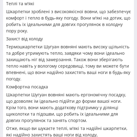
Теплі та м'які
Шкарпетки зроблені з високоякісної вовни, що забезпечує
комфорт і тепло в будь-яку погоду. Вони м'які на дотик, що
робить їх ідеальними для довгих прогулянок в холодну
пору року.
Захист від холоду
Термошкарпетки Шугуан вовняні мають високу щільність
та добре утримують тепло, завдяки чому вони ідеально
захищають ніг від замерзання. Також вони зберігають
тепло навіть у вологому середовищі, тому ви можете бути
впевнені, що вони надійно захистять ваші ноги в будь-яку
погоду.
Комфортна посадка
Шкарпетки Шугуан вовняні мають ергономічну посадку,
що дозволяє їм ідеально підійти до форми вашої ноги.
Крім того, вони мають додаткову підтримку у ділянці
щиколотки та підошви, що робить їх ідеальними для
довгих прогулянок та занять спортом.
Отже, якщо ви шукаєте теплі, м'які та надійні шкарпетки,
які надійно захистять ваші ноги від холоду,