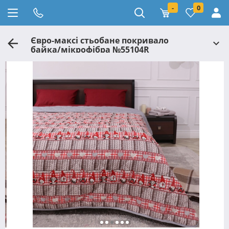
-
0
Євро-максі стьобане покривало
байка/мікрофібра №55104R