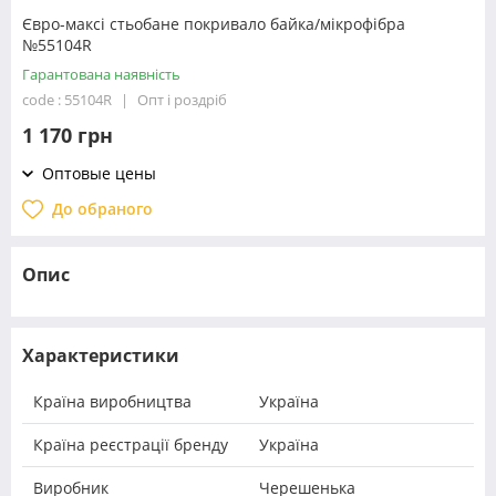
Євро-максі стьобане покривало байка/мікрофібра
№55104R
Гарантована наявність
code : 55104R
Опт і роздріб
1 170 грн
Оптовые цены
До обраного
Опис
Характеристики
Країна виробництва
Україна
Країна реєстрації бренду
Україна
Виробник
Черешенька