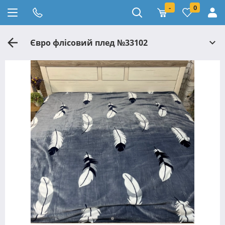
-
0
Євро флісовий плед №33102