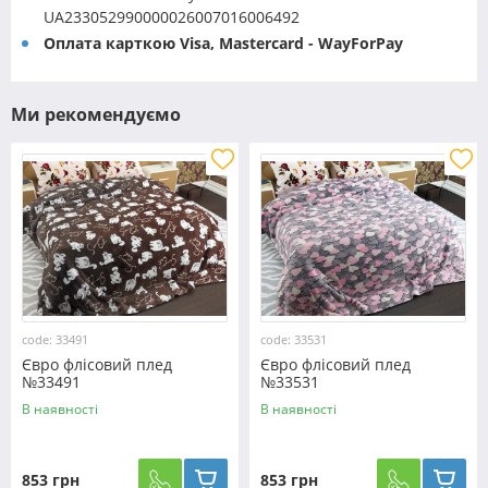
UA233052990000026007016006492
Оплата карткою Visa, Mastercard - WayForPay
Ми рекомендуємо
code: 33491
code: 33531
Євро флісовий плед
Євро флісовий плед
№33491
№33531
В наявності
В наявності
853 грн
853 грн