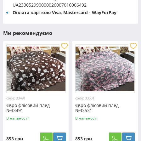
UA233052990000026007016006492
Оплата карткою Visa, Mastercard - WayForPay
Ми рекомендуємо
code: 33491
code: 33531
Євро флісовий плед
Євро флісовий плед
№33491
№33531
В наявності
В наявності
853 грн
853 грн