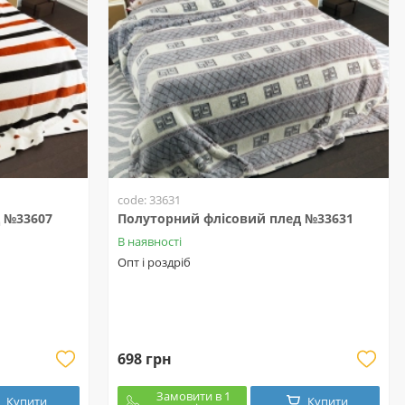
code: 33631
 №33607
Полуторний флісовий плед №33631
В наявності
Опт і роздріб
698 грн
Замовити в 1
Купити
Купити