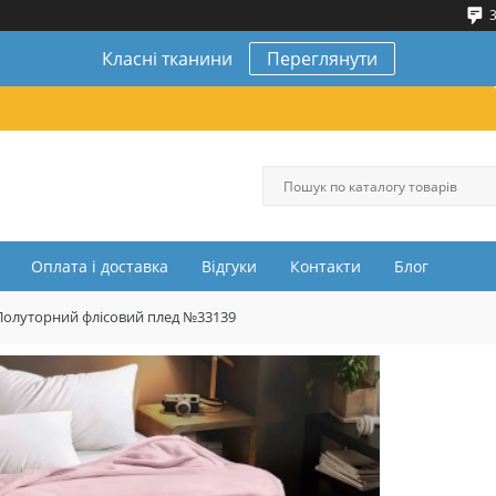
3
Класні тканини
Переглянути
Оплата і доставка
Відгуки
Контакти
Блог
Полуторний флісовий плед №33139