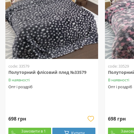
code: 33579
code: 33529
Полуторний флісовий плед №33579
Полуторний
В наявності
В наявності
Опт і роздріб
Опт і роздріб
698 грн
698 грн
Замовити в 1
Замови
Купити