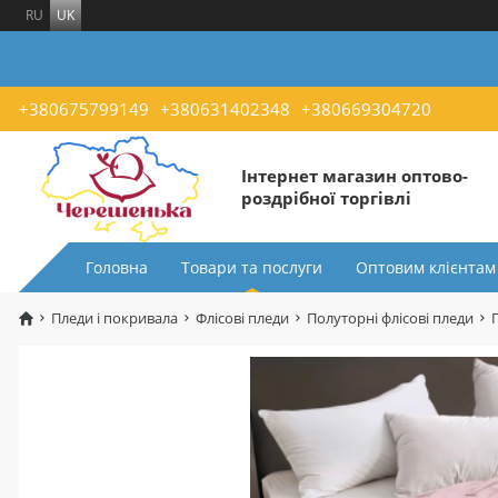
RU
UK
+380675799149
+380631402348
+380669304720
Інтернет магазин оптово-
роздрібної торгівлі
Головна
Товари та послуги
Оптовим клієнтам
Пледи і покривала
Флісові пледи
Полуторні флісові пледи