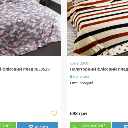
code: 33607
 флісовий плед №33529
Полуторний флісовий плед
В наявності
Опт і роздріб
698 грн
ти в 1
Замовити в 1
Купити