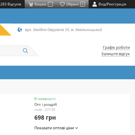
283 Відгуків
Кошик
Обрані
Вхід/Реєстрація
-
0
вул. Західна Окружна 35, м. Хмельницький
Графік роботи
Залиште відгук
В наявності
Опт і роздріб
code : 33139
698 грн
Показати оптові ціни