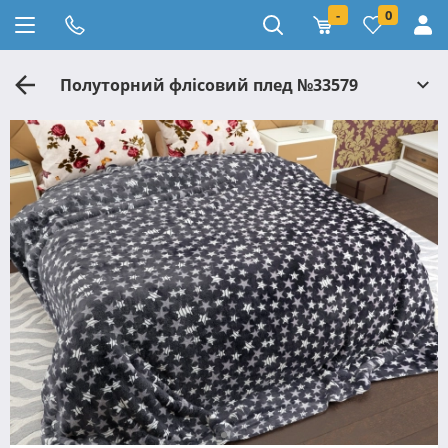
-
0
Полуторний флісовий плед №33579