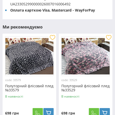
UA233052990000026007016006492
Оплата карткою Visa, Mastercard - WayForPay
Ми рекомендуємо
code: 33579
code: 33529
Полуторний флісовий плед
Полуторний флісовий плед
№33579
№33529
В наявності
В наявності
698 грн
698 грн