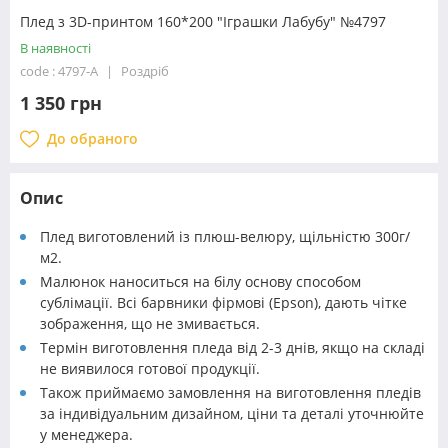
Плед з 3D-принтом 160*200 "Іграшки Лабубу" №4797
В наявності
code : 4797-A
Роздріб
1 350 грн
До обраного
Опис
Плед виготовлений із плюш-велюру, щільністю 300г/
м2.
Малюнок наноситься на білу основу способом
сублімації. Всі барвники фірмові (Epson), дають чітке
зображення, що не змивається.
Термін виготовлення пледа від 2-3 днів, якщо на складі
не виявилося готової продукції.
Також приймаємо замовлення на виготовлення пледів
за індивідуальним дизайном, ціни та деталі уточнюйте
у менеджера.