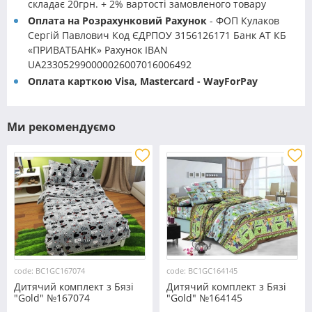
складає 20грн. + 2% вартості замовленого товару
Оплата на Розрахунковий Рахунок
- ФОП Кулаков
Сергій Павлович Код ЄДРПОУ 3156126171 Банк АТ КБ
«ПРИВАТБАНК» Рахунок IBAN
UA233052990000026007016006492
Оплата карткою Visa, Mastercard - WayForPay
Ми рекомендуємо
code: BC1GC167074
code: BC1GC164145
Дитячий комплект з Бязі
Дитячий комплект з Бязі
"Gold" №167074
"Gold" №164145
Черешенка™
Черешенка™