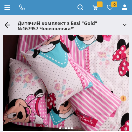
-
0
Дитячий комплект з Бязі "Gold"
№167957 Черешенька™