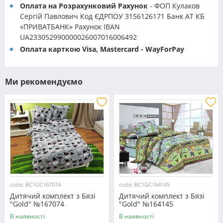
Оплата на Розрахунковий Рахунок
- ФОП Кулаков
Сергій Павлович Код ЄДРПОУ 3156126171 Банк АТ КБ
«ПРИВАТБАНК» Рахунок IBAN
UA233052990000026007016006492
Оплата карткою Visa, Mastercard - WayForPay
Ми рекомендуємо
code: BC1GC167074
code: BC1GC164145
Дитячий комплект з Бязі
Дитячий комплект з Бязі
"Gold" №167074
"Gold" №164145
Черешенка™
Черешенка™
В наявності
В наявності