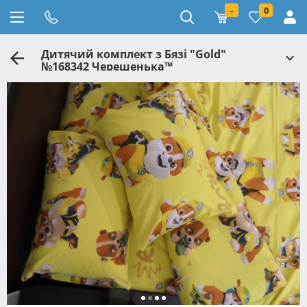
-
0
Дитячий комплект з Бязі "Gold"
№168342 Черешенька™