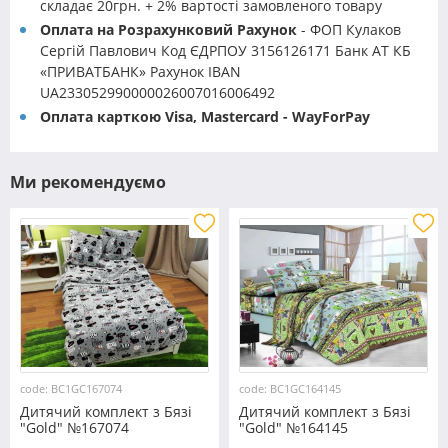
складає 20грн. + 2% вартості замовленого товару
Оплата на Розрахунковий Рахунок
- ФОП Кулаков
Сергій Павлович Код ЄДРПОУ 3156126171 Банк АТ КБ
«ПРИВАТБАНК» Рахунок IBAN
UA233052990000026007016006492
Оплата карткою Visa, Mastercard - WayForPay
Ми рекомендуємо
code: BC1GC167074
code: BC1GC164145
Дитячий комплект з Бязі
Дитячий комплект з Бязі
"Gold" №167074
"Gold" №164145
Черешенка™
Черешенка™