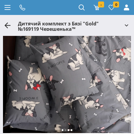
-
0
Дитячий комплект з Бязі "Gold"
№169119 Черешенька™