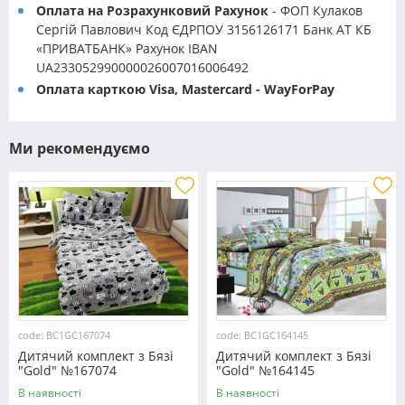
Оплата на Розрахунковий Рахунок
- ФОП Кулаков
Сергій Павлович Код ЄДРПОУ 3156126171 Банк АТ КБ
«ПРИВАТБАНК» Рахунок IBAN
UA233052990000026007016006492
Оплата карткою Visa, Mastercard - WayForPay
Ми рекомендуємо
code: BC1GC167074
code: BC1GC164145
Дитячий комплект з Бязі
Дитячий комплект з Бязі
"Gold" №167074
"Gold" №164145
Черешенка™
Черешенка™
В наявності
В наявності