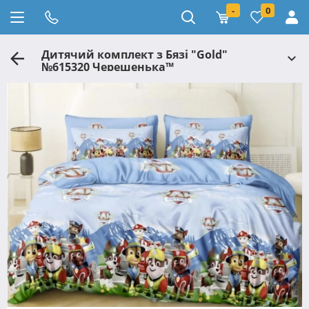
-
0
Дитячий комплект з Бязі "Gold"
№615320 Черешенька™