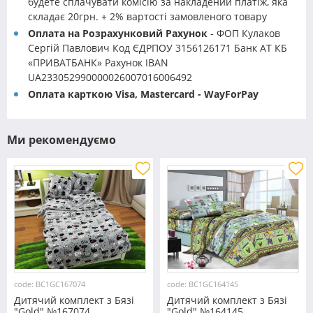
будете сплачувати комісію за накладений платіж, яка
складає 20грн. + 2% вартості замовленого товару
Оплата на Розрахунковий Рахунок
- ФОП Кулаков
Сергій Павлович Код ЄДРПОУ 3156126171 Банк АТ КБ
«ПРИВАТБАНК» Рахунок IBAN
UA233052990000026007016006492
Оплата карткою Visa, Mastercard - WayForPay
Ми рекомендуємо
code: BC1GC167074
code: BC1GC164145
Дитячий комплект з Бязі
Дитячий комплект з Бязі
"Gold" №167074
"Gold" №164145