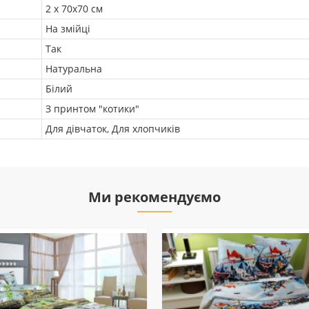
2 х 70х70 см
На змійці
Так
Натуральна
Білий
З принтом "котики"
Для дівчаток, Для хлопчиків
Ми рекомендуємо