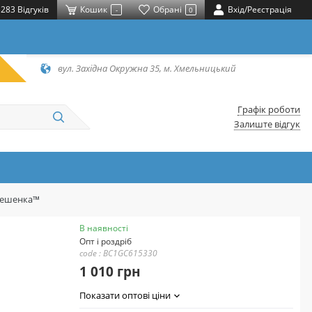
283 Відгуків
Кошик
Обрані
Вхід/Реєстрація
-
0
вул. Західна Окружна 35, м. Хмельницький
Графік роботи
Залиште відгук
ерешенка™
В наявності
Опт і роздріб
code : BC1GC615330
1 010 грн
Показати оптові ціни