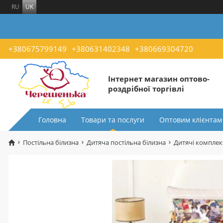
RU
UK
+380675799149
+380631402348
+380669304720
Інтернет магазин оптово-
роздрібної торгівлі
Головна
Товари та послуги
Оптовим клієнтам
Постільна білизна
Дитяча постільна білизна
Дитячі комплект