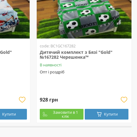
code: BC1GC167282
Gold"
Дитячий комплект з Бязі "Gold"
№167282 Черешенка™
В наявності
Опт і роздріб
928 грн
Замовити в 1
Купити
Купити
клік