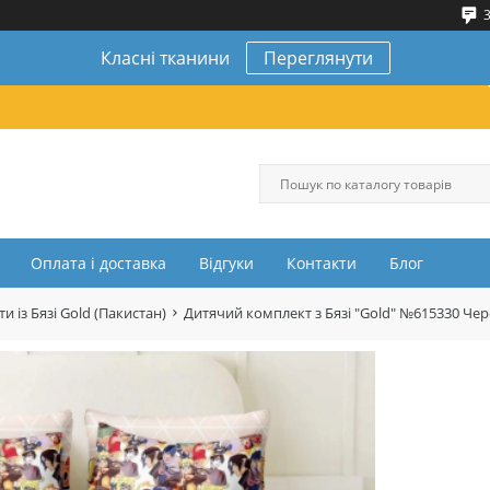
3
Класні тканини
Переглянути
Оплата і доставка
Відгуки
Контакти
Блог
и із Бязі Gold (Пакистан)
Дитячий комплект з Бязі "Gold" №615330 Ч