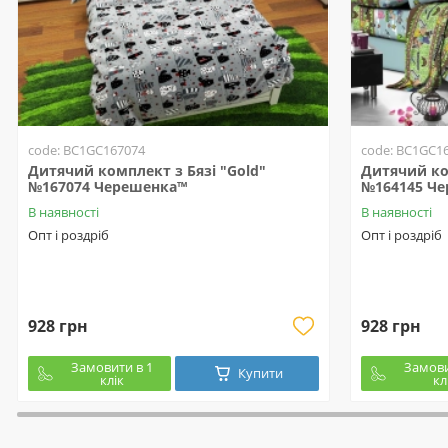
code: BC1GC167074
code: BC1GC1
Дитячий комплект з Бязі "Gold"
Дитячий ком
№167074 Черешенка™
№164145 Ч
В наявності
В наявності
Опт і роздріб
Опт і роздріб
928 грн
928 грн
Замовити в 1
Замови
Купити
клік
кл