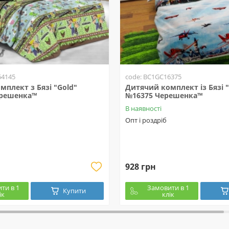
64145
code: BC1GC16375
плект з Бязі "Gold"
Дитячий комплект із Бязі "
ерешенка™
№16375 Черешенка™
В наявності
Опт і роздріб
928 грн
ти в 1
Замовити в 1
Купити
ік
клік