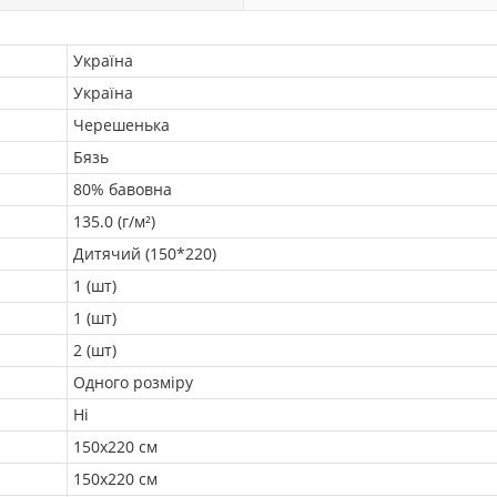
Україна
Україна
Черешенька
Бязь
80% бавовна
135.0 (г/м²)
Дитячий (150*220)
1 (шт)
1 (шт)
2 (шт)
Одного розміру
Ні
150х220 см
150х220 см