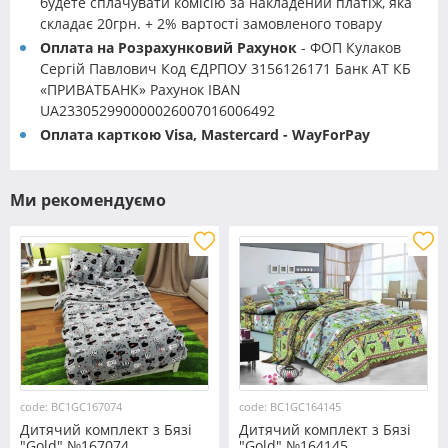
будете сплачувати комісію за накладений платіж, яка
складає 20грн. + 2% вартості замовленого товару
Оплата на Розрахунковий Рахунок
- ФОП Кулаков
Сергій Павлович Код ЄДРПОУ 3156126171 Банк АТ КБ
«ПРИВАТБАНК» Рахунок IBAN
UA233052990000026007016006492
Оплата карткою Visa, Mastercard - WayForPay
Ми рекомендуємо
code: BC1GC167074
code: BC1GC164145
Дитячий комплект з Бязі
Дитячий комплект з Бязі
"Gold" №167074
"Gold" №164145