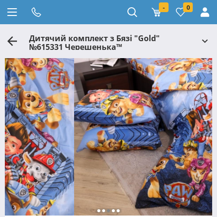
-
0
Дитячий комплект з Бязі "Gold"
№615331 Черешенька™