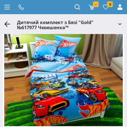
-
0
Дитячий комплект з Бязі "Gold"
№617977 Черешенка™