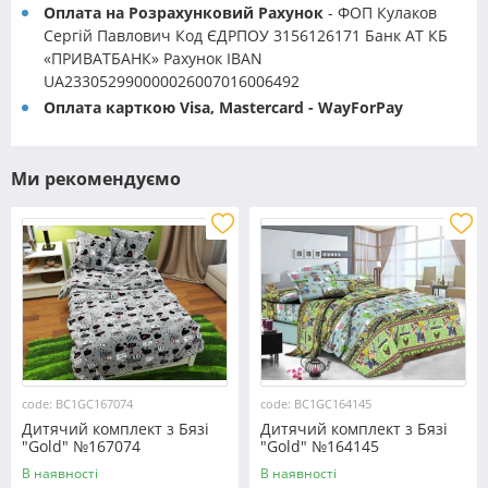
Оплата на Розрахунковий Рахунок
- ФОП Кулаков
Сергій Павлович Код ЄДРПОУ 3156126171 Банк АТ КБ
«ПРИВАТБАНК» Рахунок IBAN
UA233052990000026007016006492
Оплата карткою Visa, Mastercard - WayForPay
Ми рекомендуємо
code: BC1GC167074
code: BC1GC164145
Дитячий комплект з Бязі
Дитячий комплект з Бязі
"Gold" №167074
"Gold" №164145
Черешенка™
Черешенка™
В наявності
В наявності