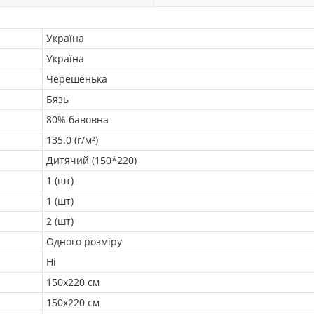
Україна
Україна
Черешенька
Бязь
80% бавовна
135.0 (г/м²)
Дитячий (150*220)
1 (шт)
1 (шт)
2 (шт)
Одного розміру
Ні
150х220 см
150х220 см