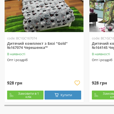
code: BC1GC167074
code: BC1GC1
Дитячий комплект з Бязі "Gold"
Дитячий ком
№167074 Черешенка™
№164145 Ч
В наявності
В наявності
Опт і роздріб
Опт і роздріб
928 грн
928 грн
Замовити в 1
Замови
Купити
клік
кл