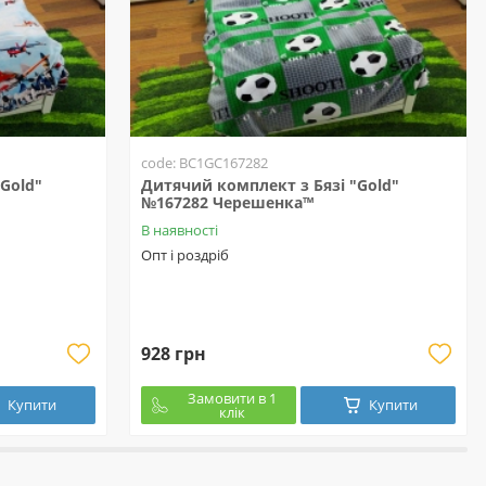
code: BC1GC167282
Gold"
Дитячий комплект з Бязі "Gold"
№167282 Черешенка™
В наявності
Опт і роздріб
928 грн
Замовити в 1
Купити
Купити
клік