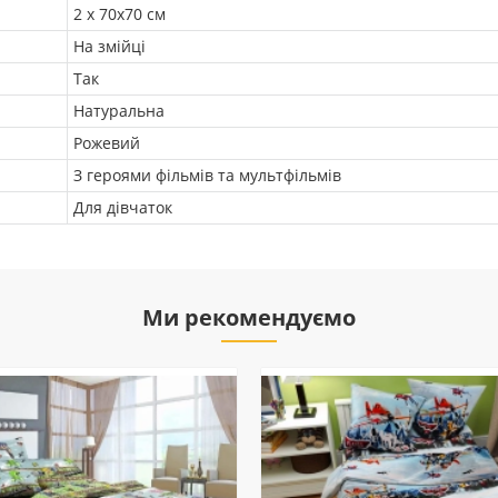
2 х 70х70 см
На змійці
Так
Натуральна
Рожевий
З героями фільмів та мультфільмів
Для дівчаток
Ми рекомендуємо