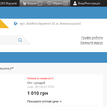
283 Відгуків
Кошик
Обрані
Вхід/Реєстрація
-
0
вул. Західна Окружна 35, м. Хмельницький
Графік роботи
Залиште відгук
ерешенка™
Немає в наявності
Опт і роздріб
code : BC1GC617978
1 010 грн
Показати оптові ціни