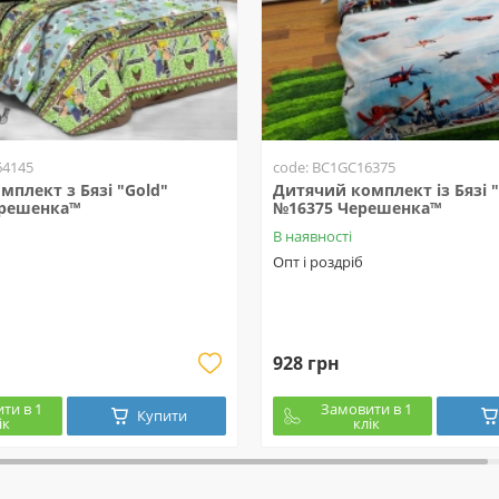
64145
code: BC1GC16375
плект з Бязі "Gold"
Дитячий комплект із Бязі "
ерешенка™
№16375 Черешенка™
В наявності
Опт і роздріб
928 грн
ти в 1
Замовити в 1
Купити
ік
клік