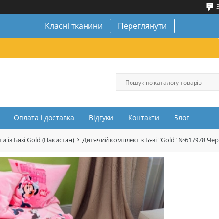
3
Класні тканини
Переглянути
Оплата і доставка
Відгуки
Контакти
Блог
и із Бязі Gold (Пакистан)
Дитячий комплект з Бязі "Gold" №617978 Ч