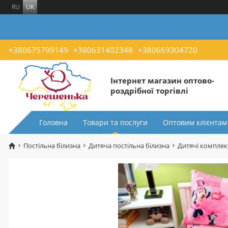
RU
UK
+380675799149
+380631402348
+380669304720
Інтернет магазин оптово-
роздрібної торгівлі
Головна
Товари та послуги
Оптовим клієнтам
Постільна білизна
Дитяча постільна білизна
Дитячі комплект