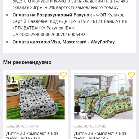
будете сплачувати комісію за накладений платіж, яка
складає 20грн. + 2% вартості замовленого товару
Оплата на Розрахунковий Рахунок
- ФОП Кулаков
Сергій Павлович Код ЄДРПОУ 3156126171 Банк АТ КБ
«ПРИВАТБАНК» Рахунок IBAN
UA233052990000026007016006492
Оплата карткою Visa, Mastercard - WayForPay
Ми рекомендуємо
code: BC1GC167074
code: BC1GC164145
Дитячий комплект з Бязі
Дитячий комплект з Бязі
"Gold" №167074
"Gold" №164145