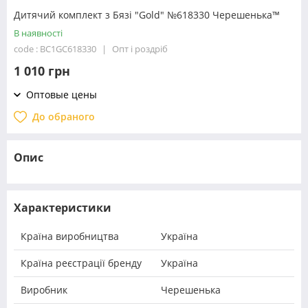
Дитячий комплект з Бязі "Gold" №618330 Черешенька™
В наявності
code : BC1GC618330
Опт і роздріб
1 010 грн
Оптовые цены
До обраного
Опис
Характеристики
Країна виробництва
Україна
Країна реєстрації бренду
Україна
Виробник
Черешенька