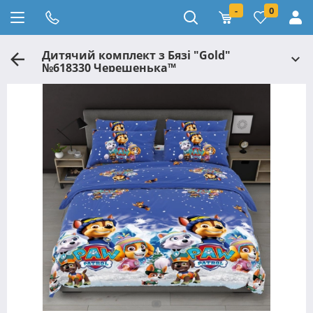
-
0
Дитячий комплект з Бязі "Gold"
№618330 Черешенька™