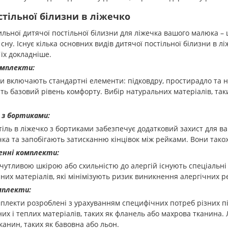
тільної білизни в ліжечко
льної дитячої постільної білизни для ліжечка вашого малюка –
сну. Існує кілька основних видів дитячої постільної білизни в лі
їх докладніше.
омплекти:
и включають стандартні елементи: підковдру, простирадло та на
ь базовий рівень комфорту. Вибір натуральних матеріалів, таких
и
з бортиками
:
іль в ліжечко з бортиками забезпечує додатковий захист для в
чка та запобігають затисканню кінцівок між рейками. Вони так
нні комплекти:
 чутливою шкірою або схильністю до алергій існують спеціальні
них матеріалів, які мінімізують ризик виникнення алергічних р
мплекти:
плекти розроблені з урахуванням специфічних потреб різних пі
их і теплих матеріалів, таких як фланель або махрова тканина. 
анин, таких як бавовна або льон.