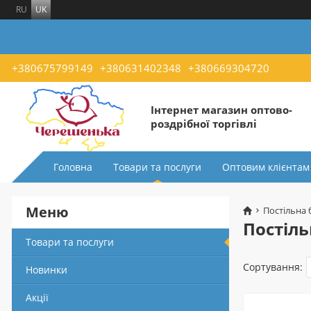
RU
UK
+380675799149
+380631402348
+380669304720
Інтернет магазин оптово-
роздрібної торгівлі
Головна
Товари та послуги
Оптовим клієнтам
Меню
Постільна 
Постіль
Товари та послуги
Сортування:
Новинки
Акції