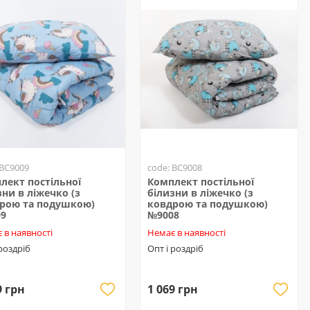
 BC9009
code: BC9008
лект постільної
Комплект постільної
зни в ліжечко (з
білизни в ліжечко (з
рою та подушкою)
ковдрою та подушкою)
09
№9008
 в наявності
Немає в наявності
 роздріб
Опт і роздріб
9 грн
1 069 грн