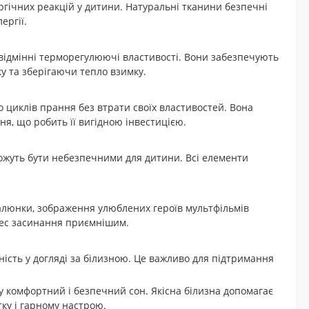
ргічних реакцій у дитини. Натуральні тканини безпечні
ергії.
 відмінні терморегулюючі властивості. Вони забезпечують
у та зберігаючи тепло взимку.
то циклів прання без втрати своїх властивостей. Вона
ння, що робить її вигідною інвестицією.
можуть бути небезпечними для дитини. Всі елементи
малюнки, зображення улюблених героїв мультфільмів
цес засинання приємнішим.
ність у догляді за білизною. Це важливо для підтримання
у комфортний і безпечний сон. Якісна білизна допомагає
тку і гарному настрою.