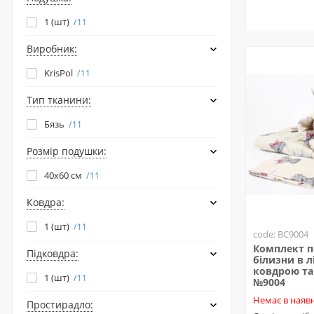
1 (шт)
11
Виробник:
KrisPol
11
Тип тканини:
Бязь
11
Розмір подушки:
40х60 см
11
Ковдра:
1 (шт)
11
code: BC9004
Комплект п
Підковдра:
білизни в л
ковдрою та
1 (шт)
11
№9004
Немає в наявн
Простирадло: