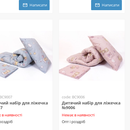
Написати
Написати
 BC9007
code: BC9006
чий набір для ліжечка
Дитячий набір для ліжечка
07
№9006
 в наявності
Немає в наявності
 роздріб
Опт і роздріб