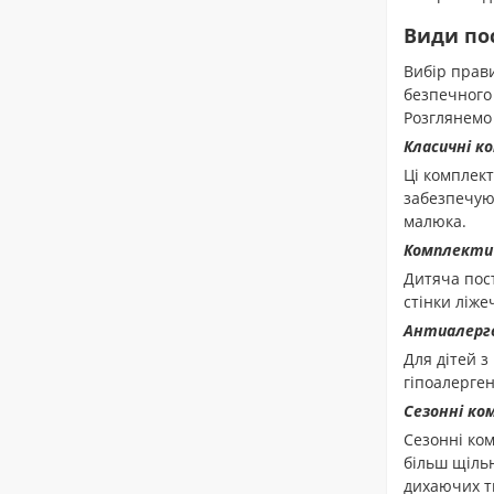
Види пос
Вибір прави
безпечного 
Розглянемо 
Класичні к
Ці комплект
забезпечуют
малюка.
Комплект
Дитяча пост
стінки ліже
Антиалерге
Для дітей з
гіпоалерген
Сезонні ко
Сезонні ком
більш щільн
дихаючих тк