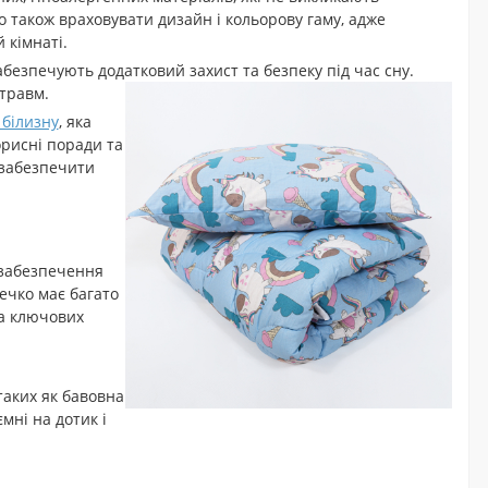
 також враховувати дизайн і кольорову гаму, адже
 кімнаті.
безпечують додатковий захист та безпеку під час сну.
 травм.
 білизну
, яка
орисні поради та
 забезпечити
 забезпечення
ечко має багато
ка ключових
таких як бавовна
мні на дотик і