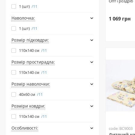
Опт і роздріб
1 (шт)
11
Наволочка:
1 069 грн
1 (шт)
11
Розмір підковдри:
110х140 см
11
Розмір простирадла:
110х140 см
11
Розмір наволочки:
40х60 см
11
Розміри ковдри:
110х140 см
11
Особливості:
code: BC9003
Дитячий на