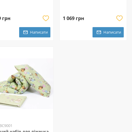
9 грн
1 069 грн
Написати
Написати
 BC9001
чий набір для ліжечка