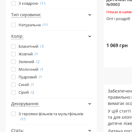
З ковдрою
11
№9003
Немає в наявн
Тип сировини:
Опт і роздріб
Натуральна
11
Колір:
1 069 грн
Блакитний
3
Жовтий
1
Зелений
2
Молочний
1
Пудровий
1
Синій
1
Забезпеченн
Сірий
2
правильно 
вимагає осо
Декорування:
У цій статт
З героями фільмів та мультфільмів
та для хлоп
11
дитяче ліже
Стать:
Дитяча пост