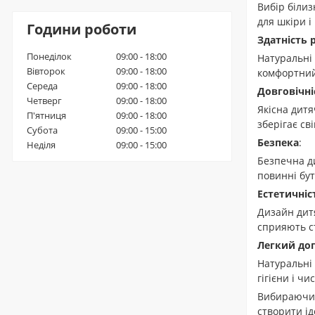
Вибір білиз
для шкіри і
Години роботи
Здатність 
Понеділок
09:00 - 18:00
Натуральні 
Вівторок
09:00 - 18:00
комфортний 
Середа
09:00 - 18:00
Довговічні
Четверг
09:00 - 18:00
Якісна дитя
П'ятниця
09:00 - 18:00
зберігає св
Субота
09:00 - 15:00
Безпека
:
Неділя
09:00 - 15:00
Безпечна ди
повинні бут
Естетичніс
Дизайн дитя
сприяють с
Легкий дог
Натуральні 
гігієни і ч
Вибираючи я
створити ід