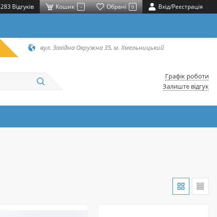
283 Відгуків
Кошик
Обрані
Вхід/Реєстрація
-
0
вул. Західна Окружна 35, м. Хмельницький
Графік роботи
Залиште відгук