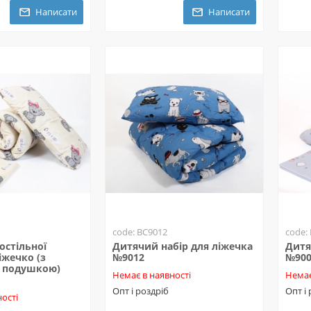
Написати
Написати
code: BC9012
code:
остільної
Дитячий набір для ліжечка
Дитя
іжечко (з
№9012
№90
 подушкою)
Немає в наявності
Немає
Опт і роздріб
Опт і
ості