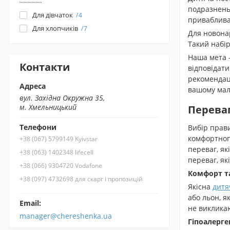
подразнень 
Для дівчаток
4
приваблива 
Для хлопчиків
7
Для новонар
Такий набір
Наша мета 
Контакти
відповідати
рекомендац
Адреса
вашому мал
вул. Західна Окружна 35,
м. Хмельницький
Переваг
Телефони
Вибір прав
комфортного
+38 (067) 5799149 Kyivstar
переваг, як
+38 (063) 1402348 lifecell
переваг, як
+38 (066) 9304720 Vodafone
Комфорт та
+38 (097) 4732698 для скарг і пропозицій
Якісна
дитя
або льон, я
Email:
не викликаю
manager@chereshenka.ua
Гіпоалерге