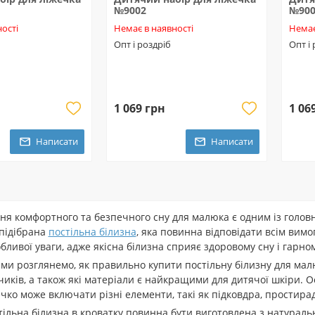
№9002
№90
ості
Немає в наявності
Немає
Опт і роздріб
Опт і
1 069 грн
1 06
Написати
Написати
я комфортного та безпечного сну для малюка є одним із головн
підібрана
постільна білизна
, яка повинна відповідати всім вимо
бливої уваги, адже якісна білизна сприяє здоровому сну і гарн
і ми розглянемо, як правильно купити постільну білизну для мал
чиків, а також які матеріали є найкращими для дитячої шкіри. О
чко може включати різні елементи, такі як підковдра, простирад
ільна білизна в кроватку повинна бути виготовлена з натуральн