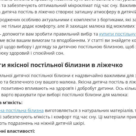
та забезпечують оптимальний мікроклімат під час сну. Важливо
дитяча постіль в ліжечко створює затишну атмосферу в дитячій
оджених особливо актуальними є комплекти з бортиками, які за
 не тільки додає комфорту, але й захищає малюка від можливих
– допомогти вам зробити правильний вибір та
купити постільну
ме всім вашим вимогам та вподобанням. У статті ви знайдете к
ії щодо вибору і догляду за дитячою постільною білизною, щоб
юку здоровий і спокійний сон.
и якісної постільної білизни в ліжечко
ильної дитячої постільної білизни є надзвичайно важливим для
 та безпечного сну вашого малюка. Якісна дитяча постіль в ліж
і позитивно впливають на здоров'я і добробут дитини. Ось кіль
і варто врахувати при виборі постільної білизни для малюка:
 м'якість:
ча постільна білизна
виготовляється з натуральних матеріалів, 
кі забезпечують м'якість і комфорт під час сну. Ці матеріали приє
ть подразнень на ніжній дитячій шкірі.
нні властивості: