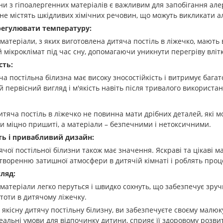
ни з гіпоалергенних матеріалів є важливим для запобігання але
 не містять шкідливих хімічних речовин, що можуть викликати ал
регулювати температуру:
матеріали, з яких виготовлена дитяча постіль в ліжечко, мають
мікроклімат під час сну, допомагаючи уникнути перегріву влітк
сть:
ча постільна білизна має високу зносостійкість і витримує бага
ій первісний вигляд і м'якість навіть після тривалого використа
тяча постіль в ліжечко не повинна мати дрібних деталей, які 
и міцно пришиті, а матеріали – безпечними і нетоксичними.
ть і привабливий дизайн:
чої постільної білизни також має значення. Яскраві та цікаві 
творенню затишної атмосфери в дитячій кімнаті і роблять про
ляд:
матеріали легко перуться і швидко сохнуть, що забезпечує зруч
истоти в дитячому ліжечку.
кісну дитячу постільну білизну, ви забезпечуєте своєму малюк
еальні умови для відпочинку дитини, сприяє її здоровому розви