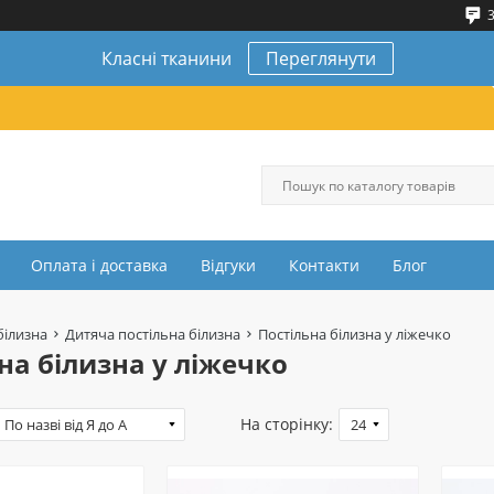
3
Класні тканини
Переглянути
Оплата і доставка
Відгуки
Контакти
Блог
білизна
Дитяча постільна білизна
Постільна білизна у ліжечко
на білизна у ліжечко
На сторінку: