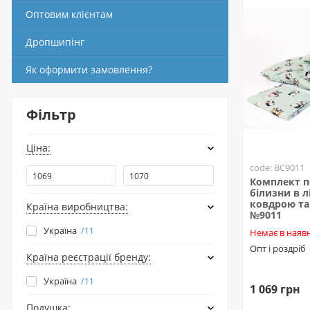
Оптовим клієнтам
Дропшипінг
Як оформити замовлення?
Фільтр
Ціна:
code: BC9011
Комплект п
білизни в л
ковдрою та
Країна виробництва:
№9011
Україна
11
Немає в наявн
Опт і роздріб
Країна реєстрації бренду:
Україна
11
1 069 грн
Подушка: