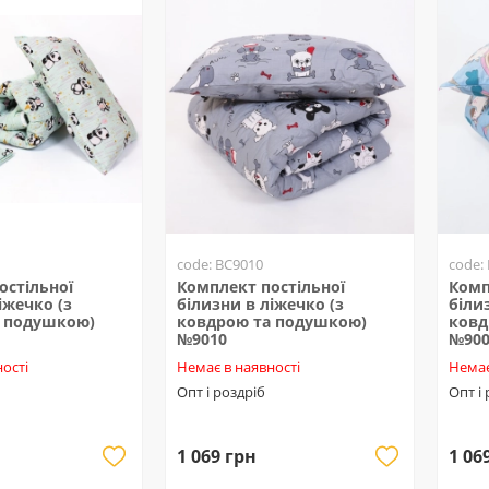
code: BC9010
code:
остільної
Комплект постільної
Комп
іжечко (з
білизни в ліжечко (з
біли
 подушкою)
ковдрою та подушкою)
ковд
№9010
№90
ості
Немає в наявності
Немає
Опт і роздріб
Опт і
1 069 грн
1 06