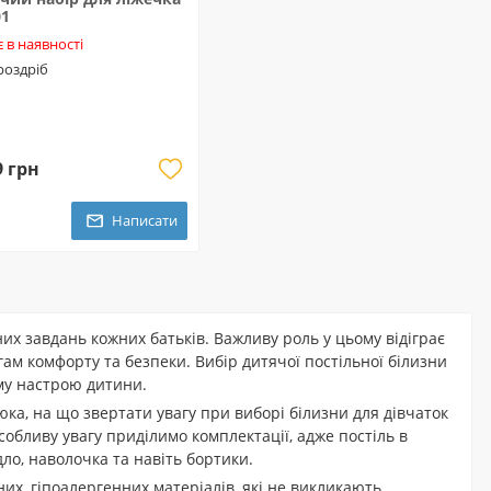
01
 в наявності
 роздріб
9 грн
Написати
их завдань кожних батьків. Важливу роль у цьому відіграє
гам комфорту та безпеки. Вибір дитячої постільної білизни
ому настрою дитини.
юка, на що звертати увагу при виборі білизни для дівчаток
собливу увагу приділимо комплектації, адже постіль в
ло, наволочка та навіть бортики.
их, гіпоалергенних матеріалів, які не викликають