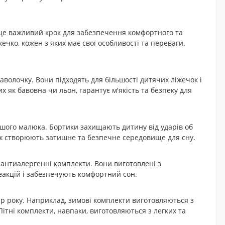
 це важливий крок для забезпечення комфортного та
жечко, кожен з яких має свої особливості та переваги.
волочку. Вони підходять для більшості дитячих ліжечок і
 як бавовна чи льон, гарантує м'якість та безпеку для
ашого малюка. Бортики захищають дитину від ударів об
ож створюють затишне та безпечне середовище для сну.
 антиалергенні комплекти. Вони виготовлені з
еакцій і забезпечують комфортний сон.
р року. Наприклад, зимові комплекти виготовляються з
Літні комплекти, навпаки, виготовляються з легких та