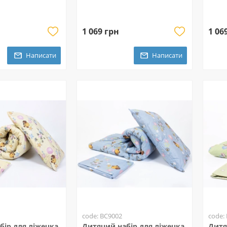
1 069 грн
1 06
Написати
Написати
code: BC9002
code:
бір для ліжечка
Дитячий набір для ліжечка
Дитя